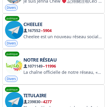
Je
suis
Jenna Chew
.
記得關注啦
Ceci est mon groupe de fans
Divers
publique
CHEELEE
167552
−5904
Cheelee est un nouveau réseau social qui vous permet de gagner de l'argent en regardant du contenu !
Divers
publique
NOTRE RÉSEAU
1071149
−11996
La chaîne officielle de notre réseau, « Malazimna », propose tout ce dont un étudiant a besoin. Chaîne officielle des résultats : @iqresults
Divers
publique
TITULAIRE
239830
−4277