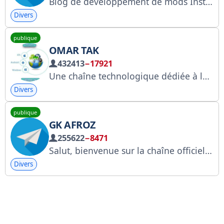
Blog de développement de mods Instagram magnifiques et puissants : @thedise Site web : thedise.me/instander Faire un don : thedise.me/donuts Publicités : @the_dise — — — reddit.com/r/Instander — — — Créé
Divers
publique
OMAR TAK
432413
−17921
Une chaîne technologique dédiée à la publication de sujets technologiques, d'applications exceptionnelles et de tutoriels techniques.
Divers
publique
GK AFROZ
255622
−8471
Salut, bienvenue sur la chaîne officielle Gk Afroz ! Ici, vous trouverez les meilleures applications pour gagner de l'argent et du contenu lié aux jeux. Avertissement : je suis le seul propriétaire de cette chaîne. Toutes les autres chaînes portant mon nom sont fausses. Soyez vigilants !
Divers