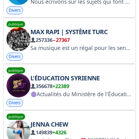
Nous écrivons sur les sujets qui font parler les médias, le marketing et Internet. Publicité : @maon_man, @Alivian, @alfapolo. Commentaires : @mediacomabot. Inscription auprès de Roskomnadzor : https://clck.ru/3Nhnkn
Divers
publique
MAX RAPI | SYSTÈME TURC
257336
−27367
Sa musique est un régal pour les sens.
Divers
publique
L'ÉDUCATION SYRIENNE
356678
+22389
Actualités du Ministère de l'Éducation #Source_de_Fiabilité Baccalauréat | Classe de 3e | Universités | Jours fériés | Décisions
Divers
publique
JENNA CHEW
149839
+4326