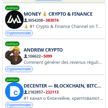
publique
MONEY
CRYPTO & FINANCE
3654208
−383074
#1 Crypto & Finance Channel on Telegram
Cryptomonnaies
publique
ANDREW CRYPTO
106622
−5099
Comment générer des revenus réguliers sur le marché des cryptomonnaies ? Vous l’apprendrez sur cette chaîne. Admin : @InflCrypto
Cryptomonnaies
publique
DECENTER — BLOCKCHAIN, BITCOIN, INVESTISSEMENTS
2182857
−232113
#1 канал о блокчейне, криптовалютах и децентрализованных финансах.
Cryptomonnaies