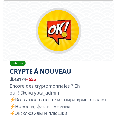
publique
CRYPTE À NOUVEAU
43174
−555
Encore des cryptomonnaies ? Eh
oui !
@okcrypta_admin
Все самое важное из мира криптовалют
Новости, факты, мнения
Эксклюзивы и плюшки