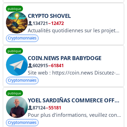
publique
CRYPTO SHOVEL
134721
−12472
Actualités quotidiennes sur les projets prometteurs et intéressants, principalement les applications tactiles. Discussion : t.me/cryptolopatachat. Pour toute demande de collaboration, contactez @gemlopata.
Cryptomonnaies
publique
COIN.NEWS PAR BABYDOGE
602915
−61841
Site web : https://coin.news Discutez-en avec : @coindotnews
Cryptomonnaies
publique
YOEL SARDIÑAS COMMERCE OFFICIEL
87124
−55181
Pour plus d'informations, veuillez contacter l'administrateur : @YoelsardinasoficialAdmin https://youtube.com/@yoelsardinasvlogs?si=cmepTieQ_wctXvF3 Bienvenue sur ma chaîne
Cryptomonnaies