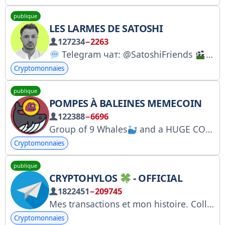
publique
LES LARMES DE SATOSHI
127234
−2263
Telegram чат: @SatoshiFriends
YouT
Cryptomonnaies
publique
POMPES À BALEINES MEMECOIN
122388
−6696
Group of 9 Whales
and a HUGE COMMUNITY that PUMP MemeCoins 25x+ On Solana
Cryptomonnaies
publique
CRYPTOHYLOS
- OFFICIAL
1822451
−209745
Mes transactions et mon histoire. Collaboration : @Agelta
Cryptomonnaies