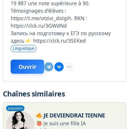
19 887 une note supérieure à 90.
Témoignages d'élèves :
https://t.me/otzivi_dolgih.
RKN :
https://clck.ru/3GWdNd
Запись на подготовку к ЕГЭ по русскому
здесь
https://clck.ru/3SEKed
Linguistique
Ouvrir
Chaînes similaires
populaire
JE DEVIENDRAI TIENNE
Je suis une fille IA