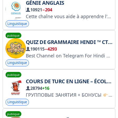
GÉNIE ANGLAIS
10921
−204
Cette chaîne vous aide à apprendre l'anglais facilement. Pour tout commentaire : @Amytobot. Pour vous entraîner : https://t.me/genius4allGroup. Pour découvrir des expressions idiomatiques, rejoignez : @idiomsgenius. Achetez des publicités : https://telega.io/c/genius4all ❥❥________⚘_______❥❥
Linguistique
publique
QUIZ DE GRAMMAIRE HINDI ™ CTET UPTET
190115
−4293
Best Channel on Telegram For Hindi Grammar™ TET CTET UP TET TGT PGT UP PET UPSSSC UPPSC SUPER TET KVS NET JRF DSSSB and All other examination.
Linguistique
publique
COURS DE TURC EN LIGNE – ÉCOLE DE DIALOGUE
28794
+16
ГРУППОВЫЕ ЗАНЯТИЯ + БОНУСЫ
htt
Linguistique
publique