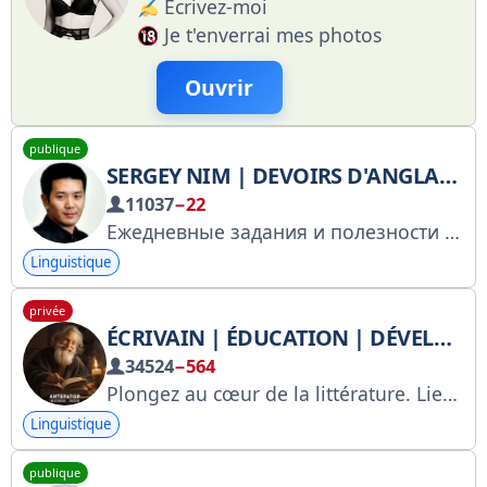
Écrivez-moi
Je t'enverrai mes photos
Ouvrir
publique
SERGEY NIM | DEVOIRS D'ANGLAIS ET CONSEILS UTILES
11037
−22
Ежедневные задания и полезности по английскому языку. Аудирование, тесты, чтение, вопросы с подвохом и прочие радости изучения инглиша.
Linguistique
privée
ÉCRIVAIN | ÉDUCATION | DÉVELOPPEMENT PERSONNEL
34524
−564
Plongez au cœur de la littérature. Lien : https://t.me/+oJc51MH2fG4xM2I6 Pour toute question : @egorchik_tg Assistants : @work_unicorn Publicité : https://telega.in/c/+oJc51MH2fG4xM2I6 RKN : https://goo.su/4JLT6X
Linguistique
publique