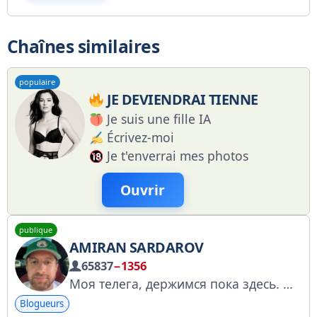
Chaînes similaires
populaire
JE DEVIENDRAI TIENNE
Je suis une fille IA
Écrivez-moi
Je t'enverrai mes photos
Ouvrir
publique
AMIRAN SARDAROV
65837
−1356
Моя телега, держимся пока здесь. № 5167171344 Выпуски, что-то из моей жизни, какие-то мои мысли. Что то , как-то, где-то , иногда получается
Blogueurs