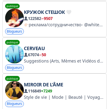
publique
КРУЖОК СТЕШОК
122582
−9507
реклама/сотрудничество- @whiteepr @scalllfy Зарегистрирована в РКН: https://knd.gov.ru/license?id=6739a2edb5d2ec30cf763905&registryType=bloggersPermission
Blogueurs
publique
CERVEAU
67074
−50
Suggestions (Arts, Mèmes et Vidéos de réaction) : @MayniPred_Bot Pour toute publicité ou collaboration : mayni.add@gmail.com
Blogueurs
publique
MIROIR DE L'ÂME
116849
+7249
Style de vie | Mode | Beauté | Voyages Auteure : @Galina_Pudova Publicité : @Galina_Pudova Gestionnaire : @elizaveta_pvt https://knd.gov.ru/license?id=673b6b4f1039886b1df78467®istryType=bloggersPermission
Blogueurs