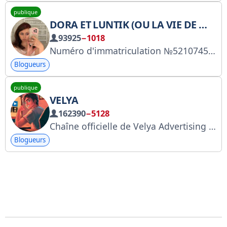
publique
DORA ET LUNTIK (OU LA VIE DE MÈRE)
93925
−1018
Numéro d'immatriculation №5210745086
Blogueurs
publique
VELYA
162390
−5128
Chaîne officielle de Velya Advertising : @velya_business (veuillez ajouter le hashtag #advertising à votre message) Profil personnel de Velya : @velya (Ne répondez pas aux autres, ce sont des arnaqueurs) #Standoff2 #Standoff
Blogueurs