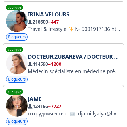
publique
IRINA VELOURS
216600
−447
Travel & lifestyle
№ 5001917136 https://vk.com/velour_life PR Максим @miramaxi Ссылка РКН https://gosuslugi.ru/snet/67ab27c0be63a80aa9a04112
Blogueurs
publique
DOCTEUR ZUBAREVA / DOCTEUR ZUBAREVA
414590
−1280
Médecin spécialiste en médecine préventive et anti-âge - Auteur de plusieurs best-sellers - Fondateur de MIFIM et de la clinique de médecine préventive Coopération +79161445555 Inscription à l'Ordre des médecins (RKN) https://clck.ru/3SjLmj
Blogueurs
publique
JAMI
124196
−7727
сотрудничество:
: djami.lyalya@liveliness.agency тг: @Maaryy_LL
Blogueurs