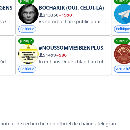
publique
publique
 GENS
BOCHARIK (OUI, CELUI-LÀ)
213356
−1990
Официальный сайт: https://newpeople.pro Написать нам
Vk.com/bocharikpublic pour les questions personnelles @low_degree - pour la publicité Inscription auprès de RKN https://clck.ru/3FenR8 Étape 2 sur 2. Ajoutez le hashtag #XLEOH à la description de la chaîne Telegram #XLEOH
@NewPeoplePartyBot 
Politique
Politique
publique
publique
#NOUSSOMMESBIENPLUS
51499
−586
sPermission
Irrenhaus Deutschland im totalitären Wahnsinn. Stehen wir gemeinsam auf, denn #WirSindVielMehr News und Satire, denn Satire darf fast alles!
Politique
Actualit
oteur de recherche non officiel de chaînes Telegram.