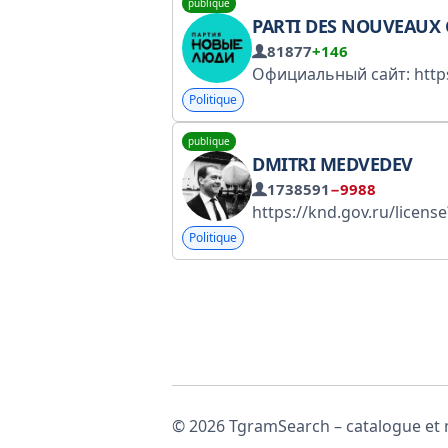
publique
PARTI DES NOUVEAUX
81877
+146
Politique
publique
DMITRI MEDVEDEV
1738591
−9988
https://knd.gov.ru/license?id=674f31bac577eb7c52469c28®istryType=blogger
Politique
© 2026 TgramSearch – catalogue et m