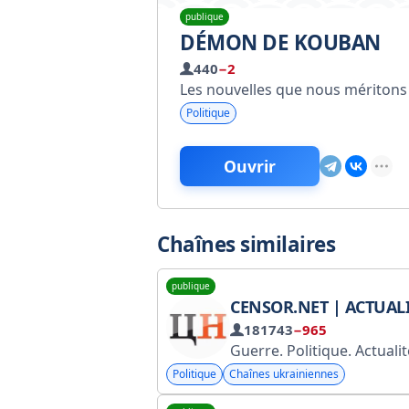
publique
DÉMON DE KOUBAN
440
−2
Les nouvelles que nous méritons
Politique
Ouvrir
Chaînes similaires
publique
CENSOR.NET | ACTUALITÉS D'UKRAINE ET DU MONDE, GUERRE ET A
181743
−965
Guerre. Politique. Actualités d'Ukraine et du monde. Chaîne TG du portail Censor.NET. http
Politique
Chaînes ukrainiennes