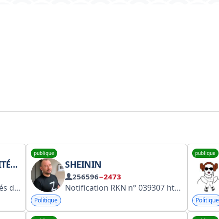
publique
publique
NALYSES
SHEININ
256596
−2473
s://censor.net
Notification RKN n° 039307 https://knd.gov.ru/license?id=676919b74e740947be9dc538®istryType=bloggersPermission Chaîne d'Artem Sheynin. Pour toute remarque, veuillez contacter @Artem66bot. Site officiel : https://sheynin.ru #XOVVO
Politique
Politique