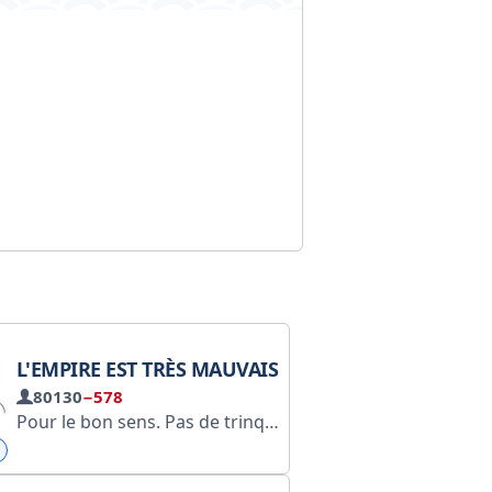
L'EMPIRE EST TRÈS MAUVAIS
80130
−578
Pour le bon sens. Pas de trinquage. Moi : @dorakisakisa. Pour la publicité, rendez-vous ici : @magister_mg, ici : @letasgo, ou ici : @kirnossoff. Attention, ce contenu peut contenir de fausses informations et une satire mordante. Ceci est une fiction, toutes les coïncidences sont fortuites. N° 17991837