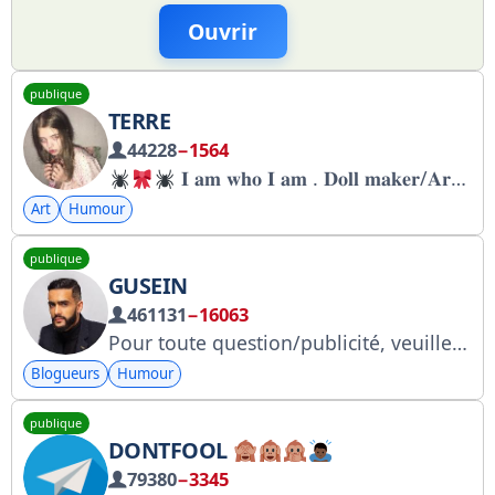
Ouvrir
publique
TERRE
44228
−1564
𝐈 𝐚𝐦 𝐰𝐡𝐨 𝐈 𝐚𝐦 . 𝐃𝐨𝐥𝐥 𝐦𝐚𝐤𝐞𝐫/𝐀𝐫𝐭𝐢𝐬𝐭 . https://www.instagram.com/_tero._ https://boosty.to/_tero._ https://vk.com/t3r00
Art
Humour
publique
GUSEIN
461131
−16063
Pour toute question/publicité, veuillez contacter @reklama_Elena.
Blogueurs
Humour
publique
DONTFOOL
79380
−3345