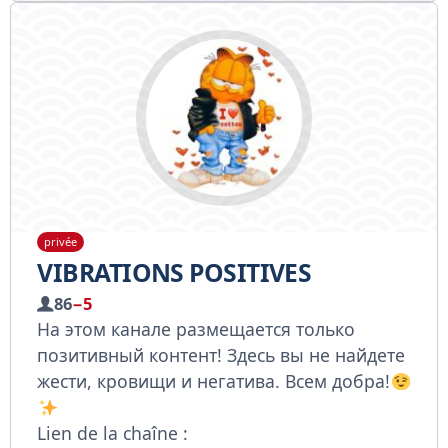
privée
VIBRATIONS POSITIVES
86
−5
На этом канале размещается только
позитивный контент! Здесь вы не найдете
жести, кровищи и негатива. Всем добра!
Lien de la chaîne :