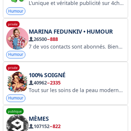
L'unique et véritable publicité sur 4ch : @adv4ch RKN : https://clck.ru/3FiYXP
Humour
privée
MARINA FEDUNKIV • HUMOUR
26500
−888
7 de vos contacts sont abonnés. Bienvenue dans la plus grande communauté dédiée à la merveilleuse actrice Marina Fedunkiv ! Pour toute question : @tgSmokke Toutes nos chaînes : @tgSmokeMedia Lien : @tgHumorF Gestionnaires : @tgbester Chaîne non officielle !
Humour
privée
100% SOIGNÉ
40962
−2335
Tout sur les soins de la peau modernes et les méthodes de rajeunissement ! Avec nous, vous ne vieillirez pas ! Publicité : @pryhozhenanavse100 https://telega.in/c/+M8lTegXLordlNTZl
Humour
publique
MÈMES
107152
−822