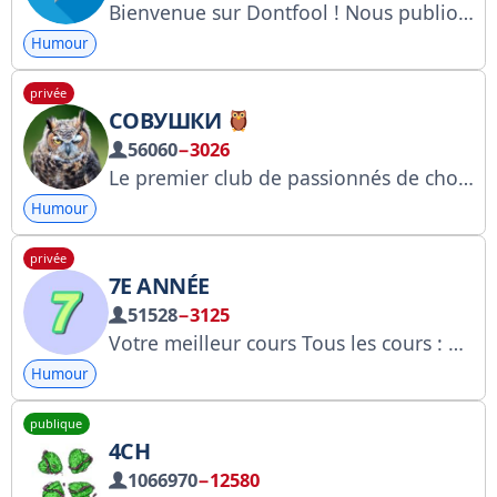
Bienvenue sur Dontfool ! Nous publions des vidéos et des mèmes hilarants ! Préparez-vous à pleurer de rire !
Humour
privée
СОВУШКИ
56060
−3026
Le premier club de passionnés de chouettes du genre ! Collaboration : @deficityoda, @madiken Gestion : @Spiral_Miya, @malinkin360 Invitez un ami : https://t.me/+BMjKzL9VC5g2ZWYy Et oui, des hiboux grands-ducs, des chouettes effraies et d’autres merveilles sont parmi nous, et nous le savons.
Humour
privée
7E ANNÉE
51528
−3125
Votre meilleur cours Tous les cours : @ychebanow Publicité @stanik Manager @Diggsale
Humour
publique
4CH
1066970
−12580