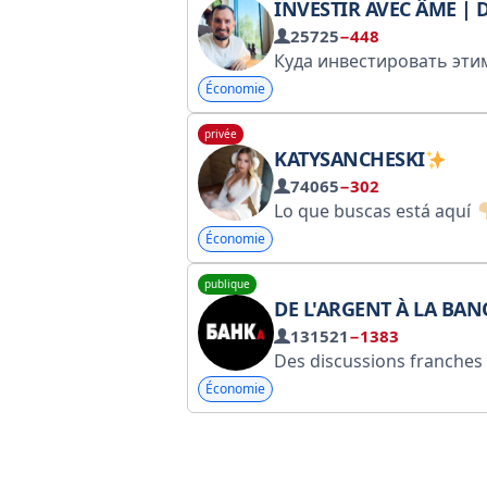
INVESTIR AVEC ÂME | DMITRI TOLST
25725
−448
Économie
privée
KATYSANCHESKI
74065
−302
Lo que buscas está aquí
Économie
publique
DE L'ARGENT À LA BA
131521
−1383
Des discussions franches sur les banques, l'argent et l'économie. Parfois avec une touche d'humour. Collaboration : @justcage. La chaîne collabore avec les agences de publicité @Tgpodbor_official, @swaymedia et @Spiral_Miya. Numéro d'enregistrement auprès d
Économie