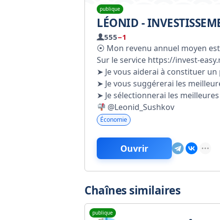
publique
LÉONID - INVESTISSE
555
−1
⦿ Mon revenu annuel moyen est de
Sur le service https://invest-easy.
➤ Je vous aiderai à constituer un 
➤ Je vous suggérerai les meille
➤ Je sélectionnerai les meilleures
@Leonid_Sushkov
Économie
Ouvrir
Chaînes similaires
publique