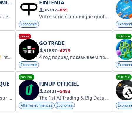
IAKOV
FINLENTA
36382
−859
Куда инвестировать этим летом, чтобы начать жить на пассивный доход? Читайте ответ здесь
Votre série économique quotidienne. Nous expliquons l'impact des prix de l'avocat sur l'économie. Partenaire : @Telespace_pr. Nous sommes cotés en bourse : https://telega.in/c/+Wqlbq3JZTk44NDA8. Gestionnaire : @Spiral_Miya. RKN : https://rkn.link/IvJ
Économie
Économi
privée
publique
GO TRADE
51887
−4273
https://onlyfans.com/katysancheskii/c6 Mi único canal es este y
4 год подряд показываем прибыль
Тр
Économie
Économi
publique
publique
NQUE
FINUP OFFICIEL
23401
−5493
e Roskomnadzor : https://clck.ru/3GWu4B
The 1st AI Trading & Big Data Crypto Super App! Sign Up NOW
Affaires et finances
Économie
Économi