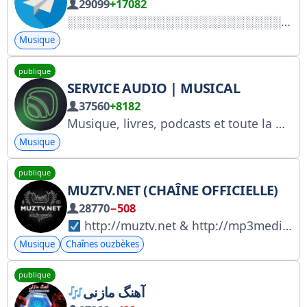
29099
+17082
Musique
publique
SERVICE AUDIO | MUSICAL
37560
+8182
Musique, livres, podcasts et toute la magie du son dans une seule application. Assistance technique : @zvuk_support_bot Version web : https://zvuk.com Numéro d’enregistrement Roskomnadzor (RKN) : 6965434055
Musique
publique
MUZTV.NET (CHAÎNE OFFICIELLE)
28770
−508
http://muztv.net & http://mp3media.net » Saytining Rasmiy Kanali.
Musique
Chaînes ouzbèkes
publique
آهنگ مازنی