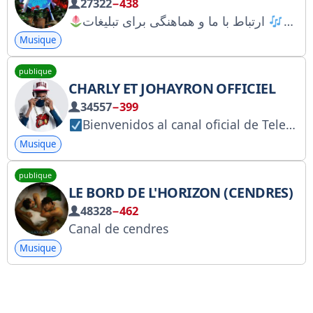
27322
−438
 بدیم
ارتباط با ما و هماهنگی برای تبلیغات
Musique
publique
CHARLY ET JOHAYRON OFFICIEL
34557
−399
Bienvenidos al canal oficial de Telegram de:
Musique
publique
LE BORD DE L'HORIZON (CENDRES)
48328
−462
Canal de cendres
Musique