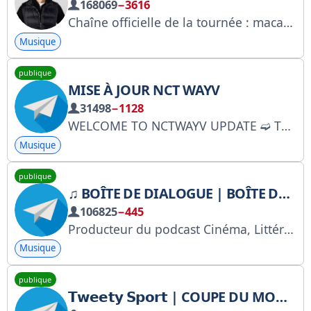
168069
−3616
Chaîne officielle de la tournée : macantour.com Page VK : https://vk.com/amacan
Musique
publique
MISE À JOUR NCT WAYV
31498
−1128
WELCOME TO NCTWAYV UPDATE ➫ This channel is daily Schedule & Update all about NCTWAYV ➫ WANT TO PAID PROMOTE & COMPLAINT ?? @Gyuram8808 ➫ INFO CHANNEL ALL @CHANNELINFOUPDATE ➫ ADM
Musique
publique
♫ BOÎTE DE DIALOGUE | BOÎTE DE DIALOGUE
106825
−445
Producteur du podcast Cinéma, Littérature, Musique : Mehdi Sotoudeh Site web : DialogueBox.ir Courriel : info@dialoguebox.ir Instagram : DialogueBox_Episodes YouTube : dialogueboxmedia Twitter : dialoguebox_ir Musique, Vidéos : @dialogueboxplus
Musique
publique
𝗧𝘄𝗲𝗲𝘁𝘆 𝗦𝗽𝗼𝗿𝘁 | COUPE DU MONDE 2026