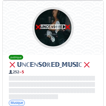
publique
𝕌ℕℂ𝔼ℕ𝕊𝕆ℝ𝔼𝔻_𝕄𝕌𝕊𝕀ℂ
252
−5
Musique