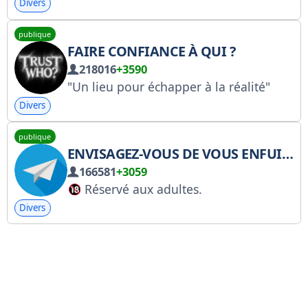
Divers
publique
FAIRE CONFIANCE À QUI ?
218016
+3590
"Un lieu pour échapper à la réalité"
Divers
publique
ENVISAGEZ-VOUS DE VOUS ENFUIR AUJOURD'HUI ?
166581
+3059
Réservé aux adultes.
Cette chaîne Telegram peut contenir du contenu destiné à un public adulte.
Divers
Incluant de la pornographie, des images de personnes nues, des scènes sexuelles ou autres contenus.