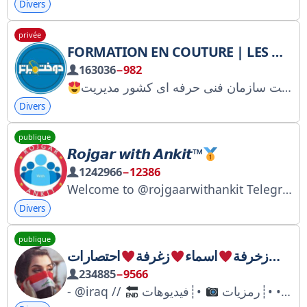
Divers
privée
FORMATION EN COUTURE | LES MEILLEURS COURS DE COUTURE
163036
−982
Divers
publique
𝙍𝙤𝙟𝙜𝙖𝙧 𝙬𝙞𝙩𝙝 𝘼𝙣𝙠𝙞𝙩™
1242966
−12386
Welcome to @rojgaarwithankit Telegram Channel
Divers
publique
بوت
زخرفة
اسماء
زغرفة
احتصارات
234885
−9566
- @iraq //
• •┊رمزيات
.