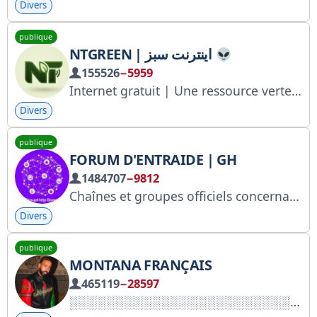
Divers
publique
NTGREEN | اینترنت سبز
155526
−5959
Internet gratuit | Une ressource verte Internet gratuit pour tous
Divers
publique
FORUM D'ENTRAIDE | GH
1484707
−9812
Chaînes et groupes officiels concernant @GHelpBot
Divers
publique
MONTANA FRANÇAIS
465119
−28597