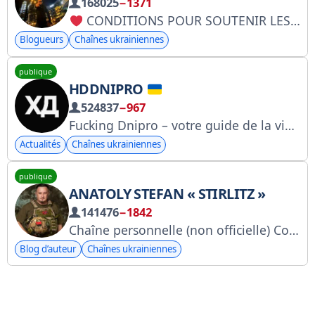
168025
−1371
CONDITIONS POUR SOUTENIR LES UNITÉS KARASISM :
Blogueurs
Chaînes ukrainiennes
publique
HDDNIPRO
524837
−967
Fucking Dnipro – votre guide de la vie citadine ! L'actualité que vous créez ! Contenu ici @hydneprbot
Actualités
Chaînes ukrainiennes
publique
ANATOLY STEFAN « STIRLITZ »
141476
−1842
Chaîne personnelle (non officielle) Compte secondaire : @shtirlitz911
Blog d’auteur
Chaînes ukrainiennes