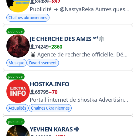
83089
−892
Publicité → @NastyaReka Autres questions → @Donbasschat_bot
Chaînes ukrainiennes
publique
JE CHERCHE DES AMIS ʳᵃᶠ
74249
+2860
Agence de recherche officielle. Début : 17.04.24. • Propriétaire : @raphaelwitte (QUERIE-BAN) • Prix : @praicerar • Défenseurs : @dikarka_official @scmcool • VP | Vente par canal : — Design : @ktxp0rt
Musique
Divertissement
publique
HOSTKA.INFO
65795
−70
Portail internet de Shostka Advertising sur le site et dans les groupes de médias sociaux : +38 050 984 83 07 +38 068 827 48 50 IA. Collaboration - @alina_goncharova11 IA. Chat - t.me/+oAq-vbKLmvpiY2Uy IA. Travail - @shostka_job
Actualités
Chaînes ukrainiennes
publique
YEVHEN KARAS ✙