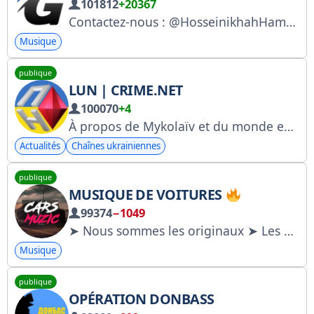
101812
+20367
Contactez-nous : @HosseinikhahHamed @Ganja2Music_admin
Musique
publique
LUN | CRIME.NET
100070
+4
À propos de Mykolaïv et du monde entier Partagez des informations : @Red_PN Nos contacts
Actualités
Chaînes ukrainiennes
publique
MUSIQUE DE VOITURES
99374
−1049
➤ Nous sommes les originaux ➤ Les autres ne sont que des copies
Musique
publique
OPÉRATION DONBASS