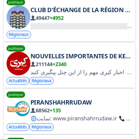
publique
CLUB D'ÉCHANGE DE LA RÉGION DE ZHENGZHOU, HENAN
49447
+4952
Régionaux
publique
NOUVELLES IMPORTANTES DE KERRY
211144
+2340
اخبار کیری مهم را از این چنل پیگیری کنید ‌ T.me/KiriMohems
Actualités
Régionaux
publique
PIRANSHAHRRUDAW
68562
+135
سایت: www.piranshahrrudaw.ir
Actualités
Régionaux