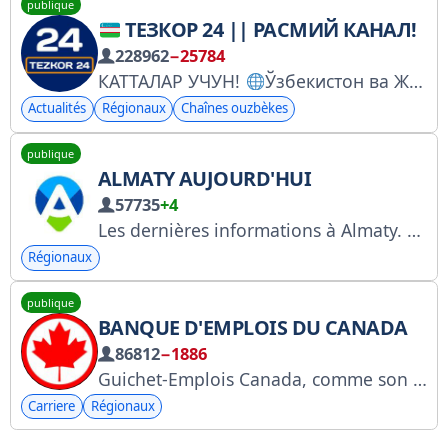
publique
ТЕЗКОР 24 || РАСМИЙ КАНАЛ!
228962
−25784
КАТТАЛАР УЧУН!
Ўзбекистон ва Жаҳондаги муҳим воқеалар, энг тезкор хабарлар! Реклама учун
Actualités
Régionaux
Chaînes ouzbèkes
publique
ALMATY AUJOURD'HUI
57735
+4
Les dernières informations à Almaty. Envoyez vos informations, photos, vidéos ou fichiers audio ici : @almatytoday_info_bot. Pour toute demande de publicité ou de partenariat : https://tapter.one/almaty.today
Régionaux
publique
BANQUE D'EMPLOIS DU CANADA
86812
−1886
Guichet-Emplois Canada, comme son nom l'indique, a pour mission d'aider les jeunes à trouver un emploi. Nos services sont accessibles via notre application et notre site Web. Partout au Canada, nous aidons les gens à trouver du travail. canadajobbank.org
Carriere
Régionaux