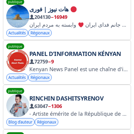
publique
هات نیوز | فوری
204130
−16949
وابسته به مردم ایران
جانم فدای ایران
Actualités
Régionaux
publique
PANEL D'INFORMATION KÉNYAN
72759
−9
Kenyan News Panel est une chaîne d'information de référence, solidement implantée dans le secteur de la production d'informations. Publicité : https://telega.io/c/kenyan_news_panel Contactez-nous : @kenyan_news_panelbot.
Actualités
Régionaux
publique
RINCHIN DASHITSYRENOV
63047
−1306
- Artiste émérite de la République de Touva - Mécène de l'année 2024 et 2025 - Membre du Conseil public du ministère de l'Intérieur de la République de Bachkirie - Fondateur de la Fondation caritative
Blog d’auteur
Régionaux