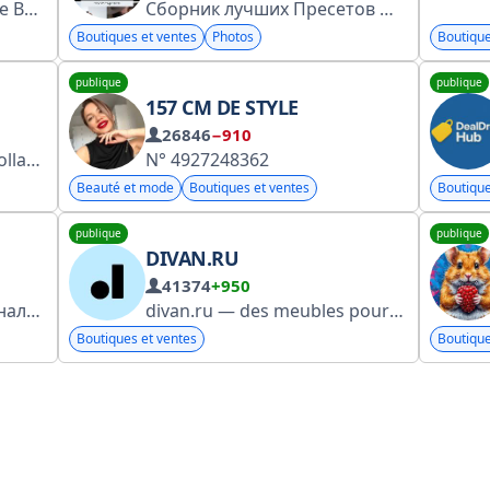
Bulk Deals Will Provide The Best Money Saving Online Shopping Deals and Offers & Many More
Сборник лучших Пресетов
@DGrou
Boutiques et ventes
Photos
Boutique
publique
publique
157 CM DE STYLE
26846
−910
lesya_Kr
N° 4927248362
Beauté et mode
Boutiques et ventes
Boutique
publique
publique
DIVAN.RU
41374
+950
Анна Карпенкова, персональный стилист. Веду журнал о моде и стиле. Образы на каждый день, идеи, стилизации и правильные покупки
divan.ru — des meubles pour la vraie vie. Compte officiel de divan.ru. Les commandes se font exclusivement sur le site officiel divan.ru. Inscription auprès de Roskomnadzor : https://knd.gov.ru/license?id=6788ae231e4e233a71216b9f®istryType=bloggersPermission
Boutiques et ventes
Boutique