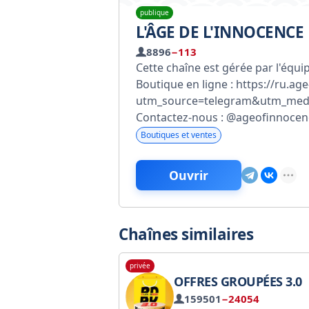
publique
L'ÂGE DE L'INNOCENCE
8896
−113
Cette chaîne est gérée par l'équi
Boutique en ligne : https://ru.a
utm_source=telegram&utm_med
Contactez-nous : @ageofinnocen
Boutiques et ventes
Ouvrir
Chaînes similaires
privée
OFFRES GROUPÉES 3.0
159501
−24054