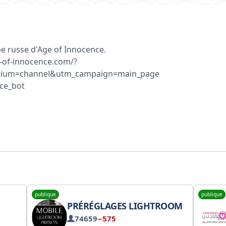
pe russe d'Age of Innocence.
ge-of-innocence.com/?
ium=channel&utm_campaign=main_page
ce_bot
publique
publique
PRÉRÉGLAGES LIGHTROOM
74659
−575