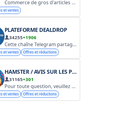
ps_bot Прайс/ окошки / реклама / сотрудничество http
Commerce de gros d'articles ménagers. Téléphone : 01277381810. Adresse : Rue 13, à proximité de la rue Al-Basal, Ras El-Soda, Alexandrie.
. Join Our Channel : https://t.me/+wUf0ylv
s et ventes
PLATEFORME DEALDROP
34255
+1906
Cette chaîne Telegram partage des avis authentiques sur les produits Amazon, des guides d'achat et des bons plans pour aider les utilisateurs à faire des achats éclairés. Divulgation : En tant que partenaire Amazon, nous réalisons un bénéfice sur les achats éligibles. Divulgation d'affiliation : https://t.me/DealDropHub/10338
s et ventes
Offres et réductions
HAMSTER / AVIS SUR LES PRODUITS POUR LES BAIES SAUVAGES / OZON
31165
+301
Pour toute question, veuillez contacter @nikifortseva ou Max à l'adresse https://max.ru/wbozonkesh70100
s et ventes
Offres et réductions