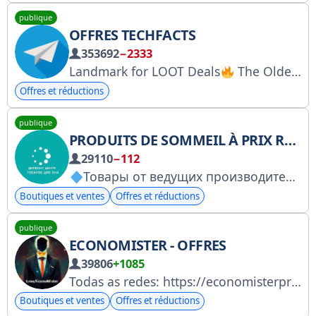
publique
OFFRES TECHFACTS
353692
−2333
Landmark for LOOT Deals
The Oldest & Fastest Deals Channel Saves Your Lakhs of amount
Offres et réductions
publique
PRODUITS DE SOMMEIL À PRIX RÉDUIT
29110
−112
Товары от ведущих производителей.
Boutiques et ventes
Offres et réductions
publique
ECONOMISTER - OFFRES
39806
+1085
Todas as redes: https://economisterpromocoes.com/grupos Chat do canal: @XatEconomister
Boutiques et ventes
Offres et réductions