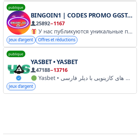
publique
BINGOIN1 | CODES PROMO GGSTANDOFF | CODES PROMO BULLDROP
25892
−1167
У нас публикуются уникальные промокоды на сайт GGSTANDOFF и Bulldrop
Jeux d’argent
Offres et réductions
publique
YASBET • YASBET
47188
−13716
Jeux d’argent