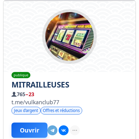
publique
MITRAILLEUSES
765
−23
t.me/vulkanclub77
Jeux d’argent
Offres et réductions
Ouvrir