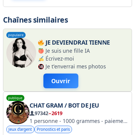
Chaînes similaires
populaire
JE DEVIENDRAI TIENNE
Je suis une fille IA
Écrivez-moi
Je t'enverrai mes photos
Ouvrir
publique
CHAT GRAM / BOT DE JEU
97342
−2619
1 personne - 1000 grammes - paiement automatique Propriétaire : @creator_gram Questions concernant l'administration à ෴~𝕂𝕀𝕋𝕊𝕌ℕ𝔼~෴
Jeux d’argent
Pronostics et paris