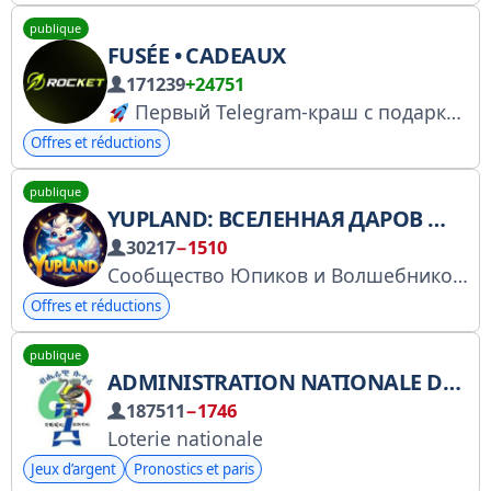
publique
FUSÉE • CADEAUX
171239
+24751
Первый Telegram-краш с подарками!
Offres et réductions
publique
YUPLAND: ВСЕЛЕННАЯ ДАРОВ
YU
30217
−1510
Сообщество Юпиков и Волшебников, изучающих миры ИИ
Offres et réductions
publique
ADMINISTRATION NATIONALE DE LA LOTERIE
187511
−1746
Loterie nationale
Jeux d’argent
Pronostics et paris