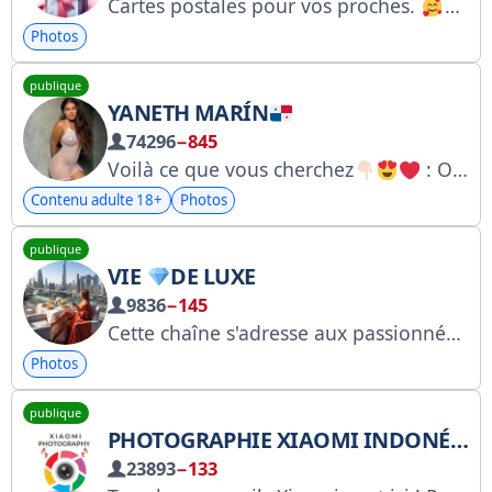
Cartes postales pour vos proches.
Publi
Photos
publique
YANETH MARÍN
74296
−845
Voilà ce que vous cherchez
: OnlyFans : https://onlyfans.com/yanethmarin Instagram : https://instagram.com/Yanethhmarin
Contenu adulte 18+
Photos
publique
VIE
DE LUXE
9836
−145
Cette chaîne s'adresse aux passionnés de voyages, de beauté et de luxe. Les candidatures sont acceptées immédiatement ! Pour toute question, veuillez contacter @CapitanNemo28.
Photos
publique
PHOTOGRAPHIE XIAOMI INDONÉSIE
23893
−133