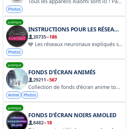
Tous les appareils Xiaomi sont ici ! Partagez vos captures d'écran et configurations au
Photos
publique
INSTRUCTIONS POUR LES RÉSEAUX NEURONAUX
20735
−186
🩶 Les réseaux neuronaux expliqués simplement. Cours gratuits, tutoriels, outils d'IA et solutions clés en main pour la création de contenu. Publicité : @reklama_promts_neiro Collaboration : @mamaprinca Retrouvez-nous sur MAKS : https://max.ru/promts_neiro Chaîne sur Roskomnadzor : https://clck.ru/3TDXAY
Photos
publique
FONDS D'ÉCRAN ANIMÉS
29211
−567
Collection de fonds d'écran anime tout public sélectionnés avec soin pour ordinateur. Pour les fonds d'écran mobiles, rejoignez @AnimeLibrary_MobileWallpapers • @Anime_Library • @AnimeLibrary_Movies • @AnimeLibrary_Stickers • @AnimeLibrary_GIFs • @Anime_Discussions (groupe)
Anime
Photos
publique
FONDS D'ÉCRAN NOIRS AMOLED
8482
−18