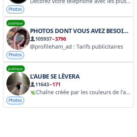
Décorez votre téléphone avec les plus beaux fonds d'écran ! Votre téléphone mérite ce qu'il y a de mieux ! Offrez-moi un café : https://pay.cloudtips.ru/p/fb893323
Photos
publique
PHOTOS DONT VOUS AVEZ BESOIN :
105937
−3796
@profileham_ad : Tarifs publicitaires
Photos
publique
L'AUBE SE LÈVERA
11643
−171
Chaîne créée par les couleurs de l'aube.
Photos