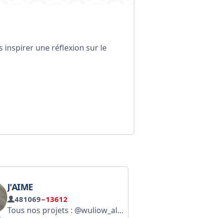
inspirer une réflexion sur le
J'AIME
481069
−13612
Tous nos projets : @wuliow_all Idées ici : @love_thxs_ideas Retrouvez-nous sur MAX : max.ru/love_thxs Notre chat : @love_thxs_chat Tarifs publicitaires : @wm_price Évaluez vos photos : @love_thxs_photo Propriétaire : @pacif1ca Gestionnaires : @love_thxs_managers RCN : clck.ru/3GfusB