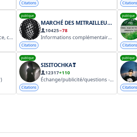
Citations
Citation
publique
publique
MARCHÉ DES MITRAILLEUSES
10425
−78
 fioritures
Informations complémentaires/achat/publicité : @unknvvnpleasures instagram.com/machinegunmarket
Citations
Citation
publique
publique
SISITOCHKA❣︎
12317
+110
)
Échange/publicité/questions - Chaîne personnelle de @siscooperation - https://t.me/+3MnXdrOhv6k1OWIy Chaîne de critiques - https://t.me/+XlNrG5tYSbgxN2E6 Aucun retour
Citations
Citation