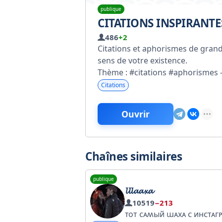
publique
CITATIONS INSPIRANTE
486
+2
Citations et aphorismes de grands
sens de votre existence.
Thème : #citations #aphorismes -
Citations
Ouvrir
Chaînes similaires
publique
𝓵𝓵𝓵𝓪𝓪𝔁𝓪
10519
−213