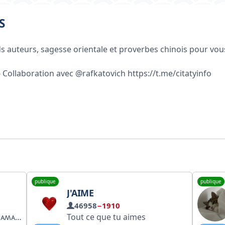
S
 auteurs, sagesse orientale et proverbes chinois pour vous 
 Collaboration avec @rafkatovich https://t.me/citatyinfo
publique
publique
J'AIME
46958
−1910
ᴛот ᴄᴀʍый ɯᴀхᴀ ᴄ инᴄᴛᴀᴦᴩᴀʍᴀ. —’ @dilovarjontmmm
Tout ce que tu aimes