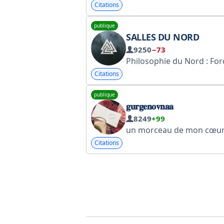
Citations
publique
SALLES DU NORD
9250
−73
Philosophie du Nord : Force, caractère, discipline et une vie sans
Citations
publique
𝐠𝐮𝐫𝐠𝐞𝐧𝐨𝐯𝐧𝐚𝐚
8249
+99
un morceau de mon cœur
Citations