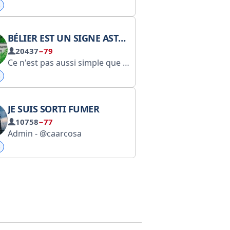
s
BÉLIER EST UN SIGNE ASTROLOGIQUE.
20437
−79
Ce n'est pas aussi simple que ça...
s
JE SUIS SORTI FUMER
10758
−77
Admin - @caarcosa
s