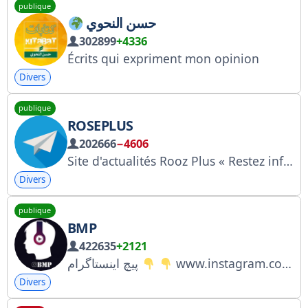
publique
حسن النحوي
302899
+4336
Écrits qui expriment mon opinion
Divers
publique
ROSEPLUS
202666
−4606
Site d'actualités Rooz Plus « Restez informé en toute transparence » Coordination publicitaire : @Houran_adv 6390 http://RoozPlus.com
Divers
publique
BMP
422635
+2121
پیچ اینستاگرام
www.instagram.com/b_music_p
Divers