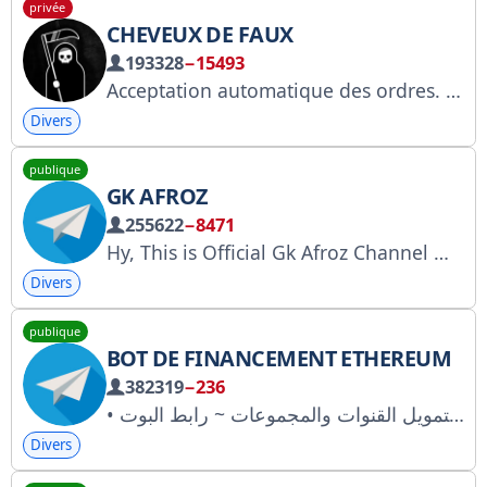
privée
CHEVEUX DE FAUX
193328
−15493
Acceptation automatique des ordres. Contenu pour adultes. Lien de la chaîne : https://t.me/+ZTPz_VhjWC5hNzcy Commentaires : @trader_admTG
Divers
publique
GK AFROZ
255622
−8471
Hy, This is Official Gk Afroz Channel Welcome to Family , Yahan Aapko best Earning App And GAMING Related Content Milega. Disclaimer : I Own Only This Channel , Rest All Channel With My Name is Fake . BE AWARE
Divers
publique
BOT DE FINANCEMENT ETHEREUM
382319
−236
• اهلأ بك عزيزي في بوت تمويل الاثير . •البوت مخصص لتمويل القنوات والمجموعات ~ رابط البوت : http://t.me/YYTOBTbot . —— • المطور الرسمي : @aiiaa
Divers