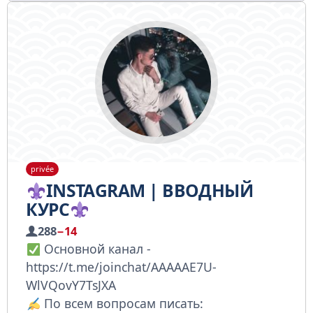
privée
INSTAGRAM | ВВОДНЫЙ
КУРС
288
−14
Основной канал -
https://t.me/joinchat/AAAAAE7U-
WlVQovY7TsJXA
По всем вопросам писать: