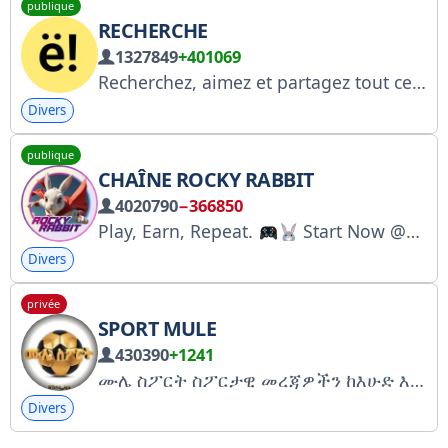
publique
RECHERCHE
1327849
+401069
Recherchez, aimez et partagez tout ce que vous aimez : en bref, une chaîne dédiée aux tendances internet, au marketing et à la culture médiatique. Collaboration : @whoisdonny RKN — https://rkn.link/efw
Divers
publique
CHAÎNE ROCKY RABBIT
4020790
−366850
Play, Earn, Repeat.
Start Now @rocky_rabbit_bot If you can not join click on below link
Divers
privée
SPORT MULE
430390
+1241
ሙሌ ስፖርት ስፖርታዊ መረጃዎችን ከእሁድ እስከ እሁድ ያገኙበታል የሃገር ቤት መረጃ የአውሮፓ ሊግ መረጃ ቀጥታ ስርጭት የዝውውር ዜና ለማስታወቂያ ስራ
Divers