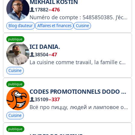
MIKHAÏL KOSTIN
17882
−476
Numéro de compte : 5485850385. J’écris sur les restaurants de Moscou depuis 2003. instagram.com/mkostin_ru À propos : t.me/mkostin_ru/644 Évaluations : t.me/mkostin_ru/545 Important : t.me/mkostin_ru/542 Chat : @moscow_restaurants Publicité : https://msk.rest/ads Je ne fais PAS la publicité de restaurants
Blog d’auteur
Affaires et finances
Cuisine
publique
ICI DANIA.
38504
−47
La cuisine comme travail, la famille comme soutien, la vie telle qu'elle est. Traiteur, recettes et récits personnels. Contactez-moi @hakigami Collaboration @leono4ka_l Répertorié dans la liste des pages personnelles de Roskomnadzor
Cuisine
publique
CODES PROMOTIONNELS DODO PIZZA OMSK
35109
−337
Всё про пиццу, людей и ламповое общение. Тёплые истории, акции, розыгрыши и немного хаоса
Cuisine
publique