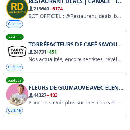
RESTAURANT DEALS | CANALE | ITALIA
213640
−6174
BOT OFFICIEL : @Restaurant_deals_bot Contact : @staff_rdbot
Cuisine
publique
TORRÉFACTEURS DE CAFÉ SAVOUREUX
24731
+451
Nos actualités, encore secrètes, révèlent des choses intéressantes sur le café. Boutique en ligne : shop.tastycoffee.ru Site de vente en gros : tastycoffee.ru YouTube : https://www.youtube.com/@tastycoffeeroasters VK : https://vk.com/tastycoffeeroasters N° RKN : 4843830440
Cuisine
publique
FLEURS DE GUIMAUVE AVEC ELENA TUGANOVA
44327
−483
Pour en savoir plus sur mes cours et mes domaines d'expertise → https://t.me/KEYCObot?start=pr200
Cuisine