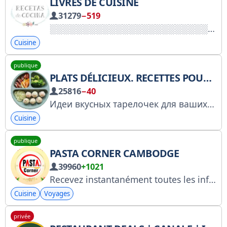
LIVRES DE CUISINE
31279
−519
Cuisine
publique
PLATS DÉLICIEUX. RECETTES POUR ENFANTS
25816
−40
Идеи вкусных тарелочек для ваших малышей. Рецепты. Сотрудничество
Cuisine
publique
PASTA CORNER CAMBODGE
39960
+1021
Recevez instantanément toutes les informations sur les promotions spéciales et les nouveaux produits de Pasta Corner via notre chaîne Telegram : https://t.me/pastacornercambodiaofficial
Cuisine
Voyages
privée