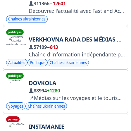
311366
−12601
Découvrez l'actualité avec Fast and Accurate ! Une chaîne pour celles et ceux qui réfléchissent et recherchent la vérité. Analyses des événements en Ukraine🇺🇦, de la guerre et de la vie internationale. Pour nous contacter : @fastukraine
Chaînes ukrainiennes
publique
VERKHOVNA RADA DES MÉDIAS DE MASSE
57109
−813
Chaîne d'information indépendante provenant de sources vérifiées.
Actualités
Politique
Chaînes ukrainiennes
publique
DOVKOLA
88994
+1280
📍Médias sur les voyages et le tourisme : réductions sur les billets d’avion, de bus et de train, guides d’auteurs. Pour toute question publicitaire 👉 @dovkola_bot
Voyages
Chaînes ukrainiennes
privée
INSTAMANIE