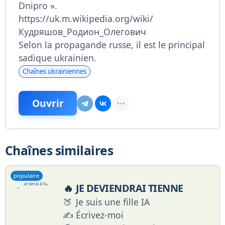
Dnipro ».
https://uk.m.wikipedia.org/wiki/
Кудряшов_Родион_Олегович
Selon la propagande russe, il est le principal
sadique ukrainien.
Chaînes ukrainiennes
Ouvrir
Chaînes similaires
populaire
🔥
JE DEVIENDRAI TIENNE
🍑
Je suis une fille IA
✍️
Écrivez-moi