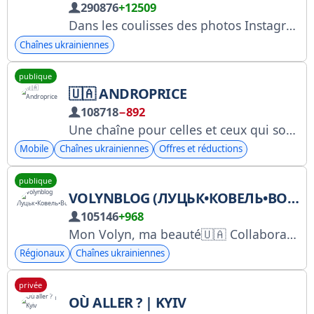
290876
+12509
Dans les coulisses des photos Instagram parfaites. Collaboration - @instamania_ads Chat - @instamania_chat Suggestions d'actualités - @manianews_bot
Chaînes ukrainiennes
publique
🇺🇦 ANDROPRICE
108718
−892
Une chaîne pour celles et ceux qui souhaitent connaître les prix les plus récents des smartphones et autres gadgets. Pour toute question relative à la publicité, veuillez contacter @golub_dmytro. Horaires d'ouverture et réponses aux questions : du lundi au vendredi de 10h30 à 18h00. Samedi et dimanche : de 10h30 à 15h00. Contact pour toute communication : @andro_phones
Mobile
Chaînes ukrainiennes
Offres et réductions
publique
VOLYNBLOG (ЛУЦЬК•КОВЕЛЬ•ВОЛОДИМИР)
105146
+968
Mon Volyn, ma beauté🇺🇦 Collaboration / Actualités 👇 @volynblog1
Régionaux
Chaînes ukrainiennes
privée
OÙ ALLER ? | KYIV