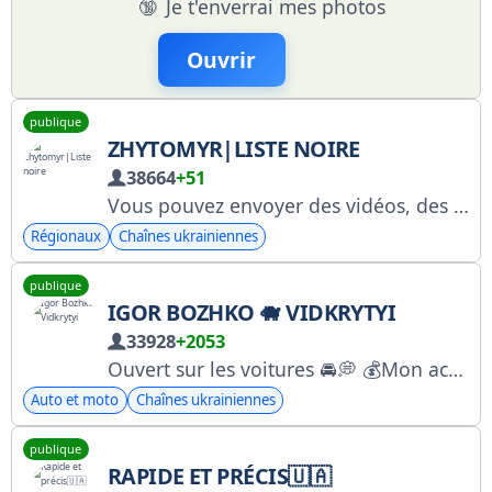
🔞
Je t'enverrai mes photos
Ouvrir
publique
ZHYTOMYR|LISTE NOIRE
38664
+51
Vous pouvez envoyer des vidéos, des photos et des actualités au bot @Blacklist_publicbot. Ceci n'est pas une page de fans, mais une page de fans.
Régionaux
Chaînes ukrainiennes
publique
IGOR BOZHKO 🐗 VIDKRYTYI
33928
+2053
Ouvert sur les voitures 🚘💭 💰Mon achat de voiture : @iperekup 🚗Mon showroom de voitures : @vidkrytyi_cars 🕵️‍♂️Ma sélection de voitures : @vidkrytyi_inspector 📸 https://www.instagram.com/pokabibika_ua/ 📍Kyiv, Stolichne Shosse, 104V, Marché automobile Centralnyi, (095) 800-94-76
Auto et moto
Chaînes ukrainiennes
publique
RAPIDE ET PRÉCIS🇺🇦