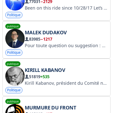
77031
−2129
Been on this ride since 10/28/17 Let’s do this!!!!! Can’t wait to celebrate with every one of you!!!!! God Bless
Politique
publique
MALEK DUDAKOV
83985
−1217
Pour toute question ou suggestion : @duderman67 https://www.youtube.com/@clashofmeanings https://knd.gov.ru/license?id=672cd8b5478a4330c7856c70®istryType=bloggersPermission
Politique
publique
KIRILL KABANOV
51819
+535
Kirill Kabanov, président du Comité national anti-corruption https://knd.gov.ru/license?id=6735eeed97de7d1d19538046®istryType=bloggersPermission
Politique
publique
MURMURE DU FRONT