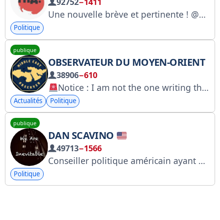
92752
−1411
Une nouvelle brève et pertinente ! @Zhendoas @politmanagertg https://gosuslugi.ru/snet/679b6b364fb9d46696bd22ea
Politique
publique
OBSERVATEUR DU MOYEN-ORIENT
38906
−610
Notice : I am not the one writing the messages. This is the live feed from my Palestinian sources 24/7 News reporting live from Palestine. Everything posted on the channel is not my own, these are the words of my sources.
Actualités
Politique
publique
DAN SCAVINO
49713
−1566
Conseiller politique américain ayant occupé, au sein de l'administration Trump, les fonctions de chef de cabinet adjoint à la communication et de directeur des médias sociaux à la Maison Blanche.
Politique