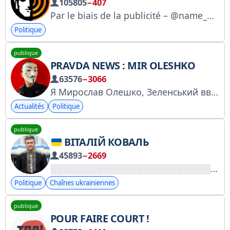
105805
−407
Par le biais de la publicité – @name_A14 Enregistrement de la chaîne : https://knd.gov.ru/license?id=676f378e96de59064d53c480®istryType=bloggersPermission
Politique
publique
PRAVDA NEWS : MIR OLESHKO
63576
−3066
Я Мирослав Олешко, Зеленський ввів проти мене санкції та хоче посадити на 8 років, бо я публікую новини, які приховує влада. • Надіслати новину або власну історію, реклама: @novynypravdy_call • отримати доступ до коментарів: пишіть в окремий приват
Actualités
Politique
publique
ВІТАЛІЙ КОВАЛЬ
45893
−2669
Politique
Chaînes ukrainiennes
publique
POUR FAIRE COURT !