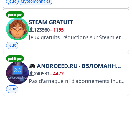
Jeux
Cryptomonnaies
publique
STEAM GRATUIT
123560
−1155
Jeux gratuits, réductions sur Steam et Epic Games. Abonnez-vous pour ne rater aucune offre ! Équipe : @oduzzz Publicité : @oldpurple Plateforme d'échange : https://telega.in/c/SteamByFree Gestionnaires : @lisichy @reklama_nikita @NikosRYTHM RKN : https://clck.ru/3NndEa
Jeux
publique
ANDROEED.RU - ВЗЛОМАННЫЕ ИГРЫ ДЛЯ АНДРОИД
240531
−4472
Pas d'arnaque ni d'abonnements inutiles à d'autres chaînes. Téléchargez des jeux immédiatement. Jeux Android piratés. Nous piratons et achetons nous-mêmes les jeux. Notre bot : https://t.me/AndroeedGPT_bot Version russe : https://androeed.ru Version anglaise : https://androeed.store
Jeux