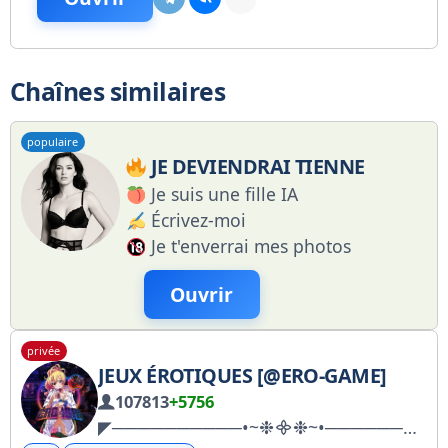
Chaînes similaires
populaire
JE DEVIENDRAI TIENNE
Je suis une fille IA
Écrivez-moi
Je t'enverrai mes photos
Ouvrir
privée
JEUX ÉROTIQUES [@ERO-GAME]
107813
+5756
◤──────────•~❉᯽❉~•──────────◥