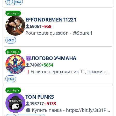
IT
Jeux
publique
EFFONDREMENT1221
69061
−958
Pour toute question - @Sourell
Jeux
publique
ЛОГОВО УЧМАНА
74969
+5854
Если не переходит из ТТ, нажми три точки и «Открыть в браузере» Чат https://t.me/uchmanenews57 По сотрудничеству: @uchmanework
Jeux
publique
TON PUNKS
193717
−5133
Купить панка - https://bit.ly/3t31Pkc