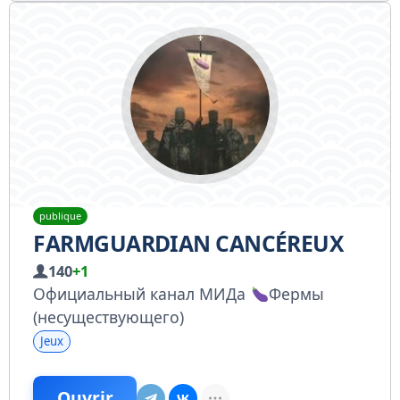
publique
FARMGUARDIAN CANCÉREUX
140
+1
Официальный канал МИДа
Фермы
(несуществующего)
Jeux
Ouvrir