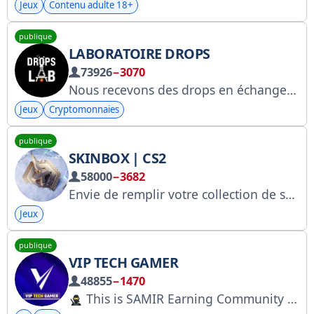
Jeux
Contenu adulte 18+
publique
LABORATOIRE DROPS
73926
−3070
Nous recevons des drops en échange de nos activités. Nous gagnons de l'argent grâce aux projets GameFi et NFT. Pour toute demande de publicité ou de partenariat : @alexandr_vr Discussion sur le canal : https://t.me/DropsLab_chat
Jeux
Cryptomonnaies
publique
SKINBOX | CS2
58000
−3682
Envie de remplir votre collection de skins uniques ? Ouvrez vite des caisses sur https://skinbox.gg
Jeux
publique
VIP TECH GAMER
48855
−1470
This is SAMIR Earning Community Ka Bagwan Also Khow As BUG Finder Specialist