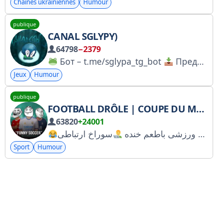
Chaînes ukrainiennes
Humour
publique
CANAL SGLYPY)
64798
−2379
Бот – t.me/sglypa_tg_bot
Предложка – t.me/sglypa_post_bot
Jeux
Humour
publique
FOOTBALL DRÔLE | COUPE DU MONDE
63820
+24001
اخباروسوژه های ورزشی باطعم خنده
Sport
Humour