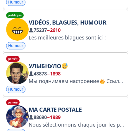
Humour
publique
VIDÉOS, BLAGUES, HUMOUR
75237
−2610
Les meilleures blagues sont ici !
Humour
privée
УЛЫБНУЛО
48878
−1898
Мы поднимаем настроение
Ссылка для друга: https://t.me/joinchat/E3-xax-QLVwwYmYy Сотрудничество : @sitic1
Humour
privée
MA CARTE POSTALE
88690
−1989
Nous sélectionnons chaque jour les plus belles cartes postales pour vous ! Invitez vos amis : https://t.me/+ROCQB37uyMJkNTYy Publicité - @rmnvr6