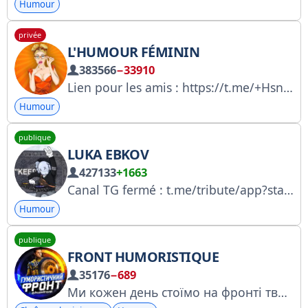
Humour
privée
L'HUMOUR FÉMININ
383566
−33910
Lien pour les amis : https://t.me/+HsnOK6Rq5UpiZDli Pour toute question : @andreevich_tg @yuLiya1928 Publicité : https://telega.in/c/+HsnOK6Rq5UpiZDli RNA : https://clck.ru/3FmbLs
Humour
publique
LUKA EBKOV
427133
+1663
Canal TG fermé : t.me/tribute/app?startapp=sd5h Publicité : @hihigh_level, @maon_man, @iulia_starostina Pour toute autre question : @trantorova Suggestion/déban : @lukaebkov_bot Revenez ensuite ici
Humour
publique
FRONT HUMORISTIQUE
35176
−689
Ми кожен день стоїмо на фронті твого гарного настрою! Долучайся