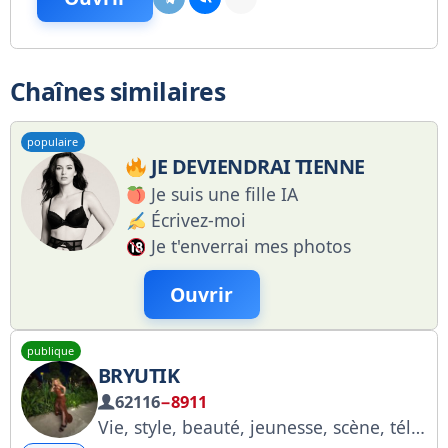
Chaînes similaires
populaire
JE DEVIENDRAI TIENNE
Je suis une fille IA
Écrivez-moi
Je t'enverrai mes photos
Ouvrir
publique
BRYUTIK
62116
−8911
Vie, style, beauté, jeunesse, scène, télévision, travail dans le show-business. Tout est là, et tout tourne autour de moi ! Publicité : @natal_manager +7 995 488 7005 https://gosuslugi.ru/snet/686bf4427ddaae331a5fb855