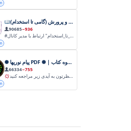
on
منابع آزمون استخدامی آموزش و پرورش (گامی تا استخدام)
90685
−936
on
66334
−755
on