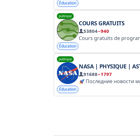
Éducation
publique
COURS GRATUITS
53804
−940
Cours gratuits de programmation, design, bases de données, ingénierie et plus encore. Tous les cours listés ici sont disponibles légalement sur leurs plateformes respectives. Pour toute demande de publicité, veuillez contac
Éducation
publique
NASA | PHYSIQUE | ASTRONO
91688
−1797
Последние новости мировой космонавтики, науки и технологий. Реклама @astrotims № 5111341703 ( Not of
Éducation