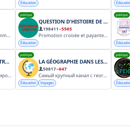
Éducation
Éducati
publique
publique
QUESTION D'HISTOIRE DE L'UPSC
198411
−5565
ter publicidad@facialix.com
Promotion croisée et payante ➠ @missioniasready ✓✓ 𝐁𝐞𝐬𝐭 𝐄𝐝𝐮𝐜𝐚𝐭𝐢𝐨𝐧 𝐂𝐡𝐚𝐧𝐧𝐞𝐥 𝐎𝐧 𝐓𝐞𝐥𝐞𝐠𝐫𝐚𝐦 𝐅𝐨𝐫 𝐭𝐡𝐞 𝐏𝐫𝐞𝐩𝐚𝐫𝐚𝐭𝐢𝐨𝐧 𝐨𝐟 𝐀𝐥𝐥 𝐄𝐱𝐚𝐦 🄷ɪɴᴅɪ 🄼ᴇᴅɪᴜᴍ ▋𝗨𝗣𝗦𝗖 -𝗜𝗔𝗦-𝗣𝗖𝗦-𝗥𝗔𝗦 ▋𝗦𝗦𝗖 ▋𝗕𝗔𝗡𝗞 ▋𝗥𝗮𝗶𝗹𝘄𝗮𝘆 ▋
Éducation
Éducati
publique
publique
MIE
LA GÉOGRAPHIE DANS LES ENQUÊTES
50817
−647
ficial channel )
Самый крупный канал с географическими опросами. Только самые интересные и увлекательные викторины.
Éducation
Voyages
Éducati