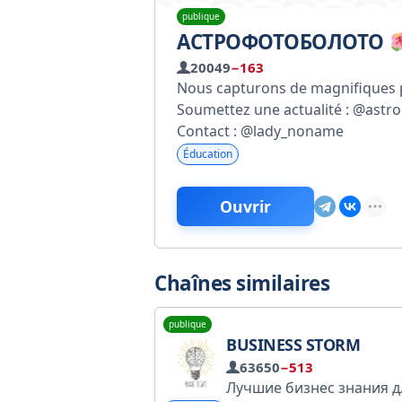
publique
АСТРОФОТОБОЛОТО
20049
−163
Nous capturons de magnifiques 
Soumettez une actualité : @astr
Contact : @lady_noname
Éducation
Ouvrir
Chaînes similaires
publique
BUSINESS STORM
63650
−513