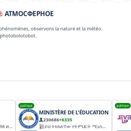
АТМОСФЕРНОЕ
phénomènes, observons la nature et la météo.
ophotobolotobot.
publique
publique
MINISTÈRE DE L'ÉDUCATION
230686
+6335
Лучшие бизнес знания для интернет предпринимателей - бесплатно!
ይህ ትክክለኛው የትምህርት ሚኒስትር የተማሪዎች መረጃ ማቀበያ ገፅ ነው።
Владелец: