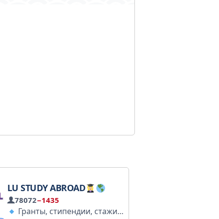
LU STUDY ABROAD
78072
−1435
 @Tiger_link В перечне РКН: https://clck.ru/3F3gcE
Гранты, стипендии, стажировки и летние программы
ከ1-12 መፅሃፍት ለማግኘት: @STBookbot