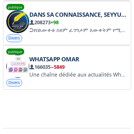
publique
DANS SA CONNAISSANCE, SEYYUM ET LA LITTÉRATURE
208273
+98
➲የበእውቀቱ ስዩም ፈገግታም እውቀትም የሚሰጡ ወጎች ፣ ግጥምች እና የተለያዩ ፀሀፊዎች የስነጽሑፍ ስራዎች የሚቀርብበት ቻናላችንን ይቀላቀሉ፡፡ @bewketuseyoum19 Creator - @abela1987
Divers
publique
WHATSAPP OMAR
166035
−5849
Une chaîne dédiée aux actualités WhatsApp.
Divers