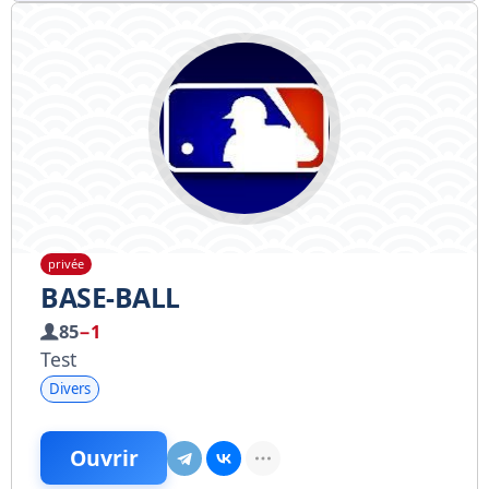
privée
BASE-BALL
85
−1
Test
Divers
Ouvrir