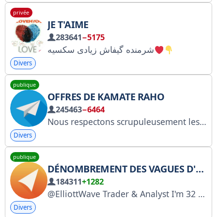
privée
JE T'AIME
283641
−5175
شرمنده گیفاش زیادی سکسیه
Divers
publique
OFFRES DE KAMATE RAHO
245463
−6464
Nous respectons scrupuleusement les conditions d'utilisation de Telegram : seul le contenu légal et vérifié est partagé ici. Contact : @ArifLoot_bot ou kamateraho79@gmail.com. « Amazon et le logo Amazon sont des marques déposées d'Amazon.com, Inc. ou de ses filiales. » Divulgation : bit.ly/4bs5koR
Divers
publique
DÉNOMBREMENT DES VAGUES D'ELLIOTT
184311
+1282
@ElliottWave Trader & Analyst I'm 32 years old and 15 out of into trading. In this channel I broadcast my Elliott Wave Analysis and trade setups.
Divers