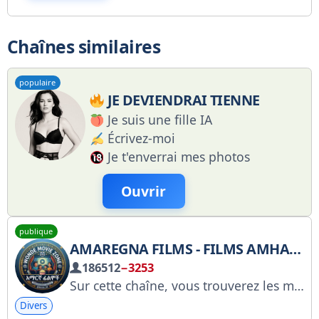
Chaînes similaires
populaire
JE DEVIENDRAI TIENNE
Je suis une fille IA
Écrivez-moi
Je t'enverrai mes photos
Ouvrir
publique
AMAREGNA FILMS - FILMS AMHARIQUES
186512
−3253
Sur cette chaîne, vous trouverez les meilleurs films et séries dramatiques amhariques récents du monde entier. Pour toute publicité : @Wolde_28
Divers