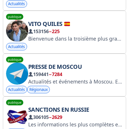
Actualités
publique
VITO QUILES
153156
−225
Bienvenue dans la troisième plus grande communauté d'information d'Espagne. Pour partager des données ou des documents : vitozquiles@gmail.com
Actualités
publique
PRESSE DE MOSCOU
159441
−7284
Actualités et événements à Moscou. Envoyez vos photos et vidéos à @moscowtop02_bot. Publicités à @avian555 et résultats de jeux-concours à @reklamnayalisa. Cliquez ici pour la description ! Roskomnadzor : https://www.gosuslugi.ru/snet/69943e4b04a07142c7ff1499
Actualités
Régionaux
publique
SANCTIONS EN RUSSIE
306105
−2629
Les informations les plus complètes et les plus récentes sur les sanctions internationales et leurs conséquences à l'encontre de la Fédération de Russie.