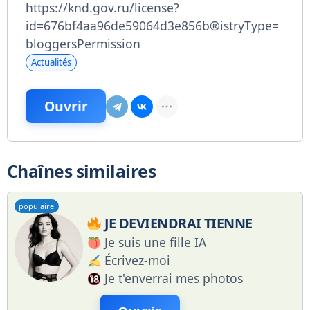
https://knd.gov.ru/license?
id=676bf4aa96de59064d3e856b®istryType=
bloggersPermission
Actualités
Ouvrir
Chaînes similaires
populaire
JE DEVIENDRAI TIENNE
Je suis une fille IA
Écrivez-moi
Je t'enverrai mes photos