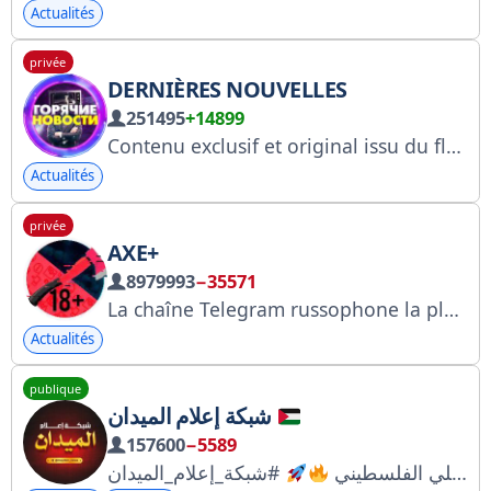
Actualités
privée
DERNIÈRES NOUVELLES
251495
+14899
Contenu exclusif et original issu du flux d'actualités quotidien. Publicité : @znatnii ; Gestionnaires : @manag_gn ; Avis : https://t.me/otzivi_gn ; Publicité : https://telega.in/c/+IN-jX8qc3pNiYTUy
Actualités
privée
AXE+
8979993
−35571
La chaîne Telegram russophone la plus populaire. Envoyez vos actualités ici : @Toporchan_Bot Chaîne en direct : https://t.me/+n0B2XbLYjbMwMDEy Chaîne ouverte : @topor Pour toute demande de collaboration : @toporch Toporch VK : https://vk.com/toportg
Actualités
publique
شبكة إعلام الميدان
157600
−5589
على الصعيد المحلي الفلسطيني