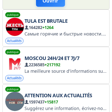
Ouvrir
publique
TULA EST BRUTALE
164282
+1264
Самые горячие и быстрые новости. Будь в гуще событий твоего города Анонимная обратная связь @tula_anonimno
Actualités
publique
MOSCOU 24H/24 ET 7J/7
2236585
+217192
La meilleure source d'informations sur l'actualité moscovite ! Signalez les infos : @Novosti_MSK24_bot Pour toute demande publicitaire : @Joe_barbaro_2 Nos chaînes : @Scaletta_Agency Nous collaborons avec : @swaymedia, @Spiral_Yuri RKN : https://clck.ru/3GCHD9
Actualités
publique
ATTENTION AUX ACTUALITÉS
1597437
+15817
Suggérez une information, écrivez-nous : @ostoroznyii_bot Liste RKN : https://clck.ru/3Rf7Nx