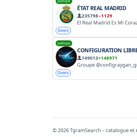
publique
ÉTAT REAL MADRID
235798
−1129
Divers
publique
CONFIGURATION LIBR
149013
+148971
Groupe @configraygan_group Administrateur @configrayg
Divers
© 2026 TgramSearch – catalogue et m