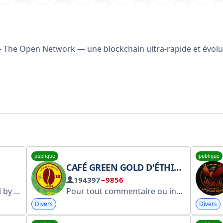
 The Open Network — une blockchain ultra-rapide et évolut
publique
publique
CAFÉ GREEN GOLD D'ÉTHIOPIE - LES PRODUCTEURS
194397
−9856
Official @Qmaths Channel by Nikhil Gupta Sir.. Also join @BlackbookChannel for Blackbook Updates..!!
Pour tout commentaire ou information ➲ @UTD14 ➲ @Bunnacoffee12. Ceci est la chaîne du grand club Ethiopia Coffee, où se reflètent les émotions, la foi, le courage, l'amour et la détermination. Cette chaîne vous apportera rapidement des informations 24h/24 sur notre cher club Ethiopia Coffee. Groupe de discussion ➲ @BunnaFC
Divers
Divers