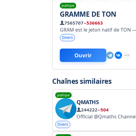
publique
GRAMME DE TON
7565707
−536663
GRAM est le jeton natif de TON —
Divers
Ouvrir
Chaînes similaires
publique
QMATHS
244222
−504
Divers