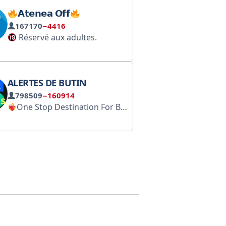
𝗔𝘁𝗲𝗻𝗲𝗮 𝗢𝗳𝗳
167170
−4416
ም ቻናል ነው። ስለ ሪያል ማድሪድ አዳዲስና ትኩስ መረጃዎች የዝውውር ዜናዎች
Réservé aux adultes.
Il s’agit potentiellement d’une chaîne Telegram pornographique. Elle peut contenir du contenu destiné à un public adulte.
Photos de femmes et d’hommes nus, pornographie ou autres contenus pour adultes.
ALERTES DE BUTIN
798509
−160914
One Stop Destination For Best Online Shopping Deals & Offer. Coupon, Tricks & Freebies.
По рекламе: @Digest