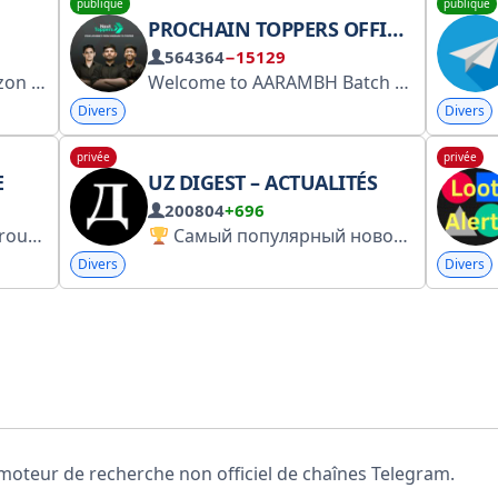
publique
publique
PROCHAIN TOPPERS OFFICIEL
564364
−15129
El Real Madrid Es Mi Corazon
ይህ በኢትዮጵያ የመጀመሪያዉ እና ትልቁ የሪያል ማድሪድ የቴሌግራ
Welcome to AARAMBH Batch
Divers
Divers
privée
privée
E
UZ DIGEST – ACTUALITÉS
200804
+696
anadmin
Самый популярный новостной канал Узбекистана на русском языке.
Divers
Divers
oteur de recherche non officiel de chaînes Telegram.