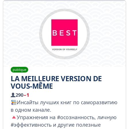
publique
LA MEILLEURE VERSION DE
VOUS-MÊME
290
−1
Инсайты лучших книг по саморазвитию
в одном канале.
Упражнения на #осознанность, личную
#эффективность и другие полезные