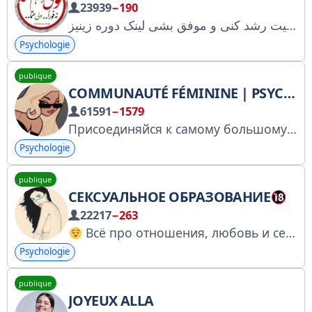
23939
−190
موفقیت شدنیه، اصولی داره که اگه رعایت کنی، مسیرت راحت تر میشه ما یه دوره آموزشی رایگان تهیه کردیم تا بهت کمک کنه روی ذهنیت خودت کار کنی و آروم آروم توی زندگیت رشد کنی و موفق بشی لینک دوره زینیز
Psychologie
publique
COMMUNAUTÉ FÉMININE | PSYCHOLOGIE ET DÉVELOPPEMENT PERSONNEL | MOTIVATION
61591
−1579
Присоединяйся к самому большому женскому комьюнити
Psychologie
publique
СЕКСУАЛЬНОЕ ОБРАЗОВАНИЕ
22217
−263
Всё про отношения, любовь и секс. Профессионально, легко и без воды. По всем вопросам: @mediagrape, @grapemedia
Psychologie
publique
JOYEUX ALLA