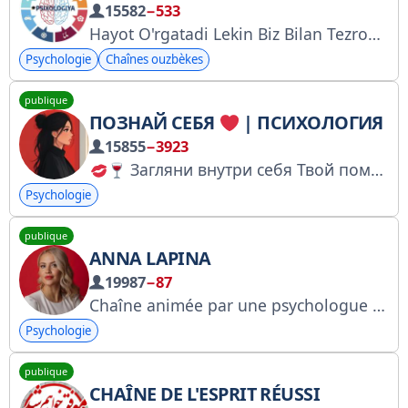
15582
−533
Hayot O'rgatadi Lekin Biz Bilan Tezroq!!
Psychologie
Chaînes ouzbèkes
publique
ПОЗНАЙ СЕБЯ
| ПСИХОЛОГИЯ
15855
−3923
Загляни внутри себя Твой помощник в мире саморазвития По рекламе писать: @VenettiVia Купить рекламу: https://telega.in/c/psykhology11
Psychologie
publique
ANNA LAPINA
19987
−87
Chaîne animée par une psychologue et hypnothérapeute certifiée, ambassadrice du bien-être féminin et auteure de la Méthode de Changement Rapide. Elle explore le pouvoir de l'inconscient et les techniques psychologiques modernes. A+ Inscrivez-vous sur la liste Roskomnadzor : https://inlnk.ru/oea5KK #BAFON
Psychologie
publique
CHAÎNE DE L'ESPRIT RÉUSSI