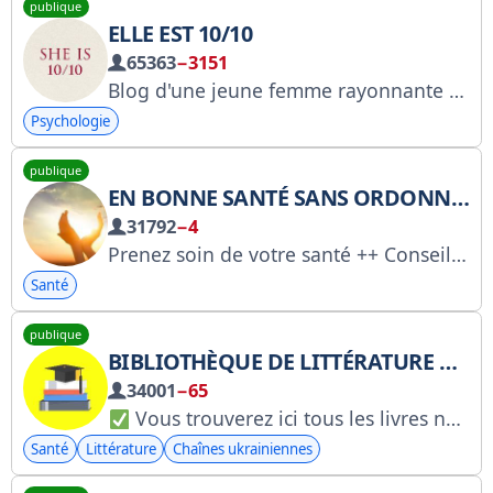
publique
ELLE EST 10/10
65363
−3151
Blog d'une jeune femme rayonnante et pleine d'assurance : « La confiance et la beauté sont les plus beaux atouts d'une femme. » Collaboration/publicité : @sportydany @poLya_pr Via la plateforme : https://telega.in/c/sheis10l10 rkn : https://clck.ru/3G65Sb
Psychologie
publique
EN BONNE SANTÉ SANS ORDONNANCE
31792
−4
Prenez soin de votre santé ++ Conseils d'auto-assistance ++
Santé
publique
BIBLIOTHÈQUE DE LITTÉRATURE MÉDICALE
34001
−65
Vous trouverez ici tous les livres nécessaires pour étudier la médecine, GRATUITEMENT
Santé
Littérature
Chaînes ukrainiennes