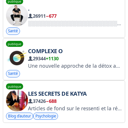
publique
.
26911
−677
Santé
publique
COMPLEXE O
29344
+1130
Une nouvelle approche de la détox avec la zéolite d'O-complex
Santé
publique
LES SECRETS DE KATYA
37426
−688
Articles de fond sur le ressenti et la réflexion. D'après une publicité de @ladyiks. Le reste : @secret_kate
Blog d’auteur
Psychologie