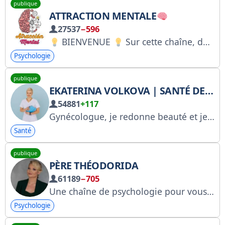
publique
ATTRACTION MENTALE
27537
−596
BIENVENUE
Sur cette chaîne, découvrez un univers captivant pour votre esprit ! ​​
Psychologie
publique
EKATERINA VOLKOVA | SANTÉ DES FEMMES 35+
54881
+117
Gynécologue, je redonne beauté et jeunesse aux femmes de plus de 35 ans. VK : https://vk.com/volkovaforwomen Instagram : https://www.instagram.com/volkova_for_women 4980424150
Santé
publique
PÈRE THÉODORIDA
61189
−705
Une chaîne de psychologie pour vous aider à atteindre un tout nouveau niveau de vie. Le service d'assistance @tf_info. Sans publicité. Bot Telegram @kurs_feodoridy_bot
Psychologie