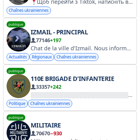
Щоб перейти з Tiktok, натисніть в верхньому правому углу «…», і потім «відкрити в браузері»
Chaînes ukrainiennes
publique
IZMAIL - PRINCIPAL
77146
+197
Chat de la ville d'Izmail. Nous informons lors des alarmes. Administrateur @hod_ksenia, @izmailadmin
Actualités
Régionaux
Chaînes ukrainiennes
publique
110E BRIGADE D'INFANTERIE
33357
+242
Politique
Chaînes ukrainiennes
publique
MILITAIRE
70670
−930