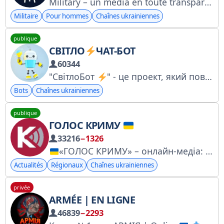
Military – un média en toute transparence sur l'armée, la guerre et l'industrie de la défense depuis 2009 https://militarnyi.com/uk/ Soutien : https://base.monobank.ua/FJK2ZGdePJ9ioH Chat Militarka : cutt.ly/newueqcT Bibliothèque : cutt.ly/qewue0P0 Écrire à la chaîne après la suspension : https://surl.lu/etcfyx
Militaire
Pour hommes
Chaînes ukrainiennes
publique
СВІТЛО
ЧАТ-БОТ
60344
"СвітлоБот
" - це проект, який повідомляє статус світла у вашому будинку. Сайт: https://svitlobot.in.ua/
Bots
Chaînes ukrainiennes
publique
ГОЛОС КРИМУ
33216
−1326
«ГОЛОС КРИМУ» – онлайн-медіа: актуально, професійно. Новини про український Крим, і не тільки!
Actualités
Régionaux
Chaînes ukrainiennes
privée
ARMÉE | EN LIGNE
46839
−2293