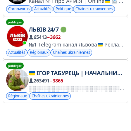
Канал №1 про АРМІЯ | Online
За рекламою звертатись до @top_reklama777 Найбільша сітка каналів у телеграмі на 5 000 000 підписників. Зробимо найкращу рекламу вашому продукту!
Coronavirus
Actualités
Politique
Chaînes ukrainiennes
publique
ЛЬВІВ 24/7
65413
−3662
№1 Telegram канал Львова
Реклама на каналі: @p_super Посилання на канал - https://t.me/+-UPvu03Gktc3Y2Zi
Actualités
Régionaux
Chaînes ukrainiennes
publique
ІГОР ТАБУРЕЦЬ | НАЧАЛЬНИК ЧЕРКАСЬКОЇ ОВА
263491
−3865
Régionaux
Chaînes ukrainiennes