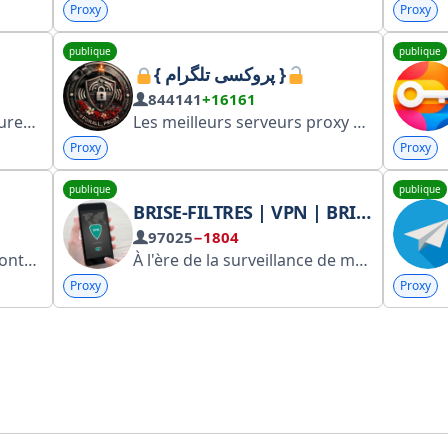
Proxy
Proxy
publique
publique
{ پروکسی تلگرام }
844141
+16161
m/TelegramMessenger/MTProxy
Les meilleurs serveurs proxy ont été sélectionnés pour vous parmi les meilleurs serveurs. Contact : @proxy_forall_bot Publicité : @Forall_Ads_Bot
Proxy
Proxy
publique
publique
BRISE-FILTRES | VPN | BRISE-FILTRES
97025
−1804
alperec @Old_psih77
À l'ère de la surveillance de masse et de la censure, notre devoir est de protéger la vie privée des individus… Internet sans frontières… Internet sans frontières…
Proxy
Proxy