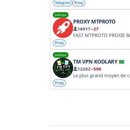
Telegram
Proxy
publique
PROXY MTPROTO
16917
−27
FAST MTPROTO PROXIE Bureau v1.2.18+ macOS v3.8.3+ Android v4.8.8+ X Android v0.20.10.931+ iOS v4.8.2+ Louer un proxy Envoyer un proxy Envoyer un proxy @ITOOP_ADMIN DigitalResistance Créer votre propre MTProxy https://github.co
Proxy
publique
TM VPN KODLARY
12202
−590
Le plus grand moyen de contourner la censure Internet - VPN fonctionnel - Serveurs VLESS/VMESS/OPEN • Proxies actifs pour Telegram • Publicité : @Hal
Proxy