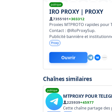
publique
IRO PROXY | PROXY
7355101
+303312
Proxies MTPROTO rapides pour 
Contact : @iRoProxySup.
Publicité bannière et institution
Proxy
Ouvrir
Chaînes similaires
publique
MTPROXY POUR TELE
225939
+45977
Cette chaîne partage des proxys MTProto pour Telegram provenant de sources publiques et de nos propres serveurs. Les fonds récoltés servent à maintenir et à développer le réseau de proxys. — https://t.me/mtp4tg?d