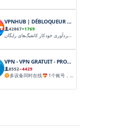
VPNHUB | DÉBLOQUEUR VPN GRATUIT
42867
+1769
ی‌شود
ابزار گردآوری خودکار کانفیگ‌های رایگان V2RAY و MTProto از منابع مختلف، ضمن رعایت کپی‌رایت و منابع آنها؛ جهت تسهیل دسترسی به جدیدترین کانفیگ‌های فیلترشکن ...
VPN - VPN GRATUIT - PROXY - PARTAGE DE VPN
8552
−4429
多设备同时在线
1个账号，ios/android/pc/ipad多端通用，多设备可同时在线。