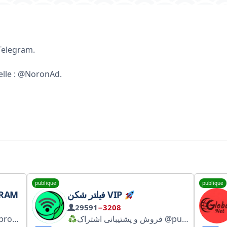
Telegram.
nelle : @NoronAd.
publique
publique
GRAM
فیلتر شکن VIP
29591
−3208
irect — https://mtproxy.cfd
فروش و پشتیبانی اشتراک @pubg_mooon