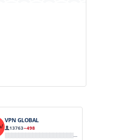
VPN GLOBAL
13763
−498
ربات و‌ خرید سریع: @vpnmoonxbot