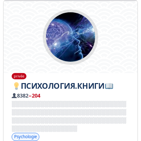
privée
ПСИХОЛОГИЯ.КНИГИ
8382
−204
Psychologie