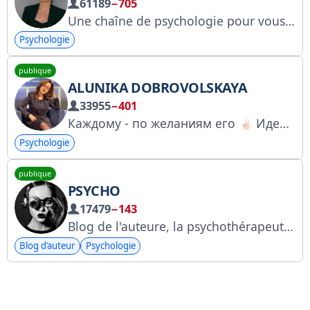
61189
−705
Une chaîne de psychologie pour vous aider à atteindre un tout nouveau niveau de vie. Le service d'assistance @tf_info. Sans publicité. Bot Telegram @kurs_feodoridy_bot
Psychologie
publique
ALUNIKA DOBROVOLSKAYA
33955
−401
Каждому - по желаниям его
Идеи, инсайты, мощные технологии и приемы из нлп и нейронаук для тех, кто хочет больше, но пока не знает как.
Psychologie
publique
PSYCHO
17479
−143
Blog de l'auteure, la psychothérapeute N.V. Voytovich. Franchement, professionnellement, directement pertinent. Questions : @SupSnowBot. Prenez rendez-vous en personne ou en ligne : www.neurosis.ru. Psychologue IA disponible 24h/24 et 7j/7 : https://mindcareai.ru/
Blog d’auteur
Psychologie