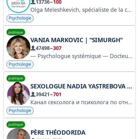
13736
−100
Olga Meleshkevich, spécialiste de la correction de l'autisme. MeleSchool gratuite avec matériel pédagogique : https://lk.aba-class.com/meleschool_admission. Club VIP : https://lk.aba-class.com/VIPclub. Site web : https://aba-class.com. Questions en privé : https://t.me/meleshkolya_bot.
Psychologie
publique
VANIA MARKOVIC | "SIMURGH"
47498
−307
— Psychologue systémique — Docteur en psychologie — Auteur de la méthode de maturité émotionnelle (15 ans) — Personnalité socio-politique — Enregistrement de la chaîne auprès de la RKN : https://knd.gov.ru/license?id=67877b9d506f967728059c2e&re
Psychologie
publique
SEXOLOGUE NADIA YASTREBOVA 18+
39421
−701
Канал сексолога и психолога по отношениям из докторантуры по клинической сексологии (США) про: • оргазмы и секс • абьюз и здоровые отношения • близость и любовь
Psychologie
publique
PÈRE THÉODORIDA