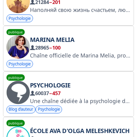
21284
−201
Наполняй свою жизнь счастьем, любовью и светом
Psychologie
publique
MARINA MELIA
28965
−100
Chaîne officielle de Marina Melia, professeure de psychologie et auteure à succès d'ouvrages sur la psychologie de la réussite et l'éducation parentale responsable. www.marinamelia.ru
Psychologie
publique
PSYCHOLOGIE
60037
−457
Une chaîne dédiée à la psychologie de la pensée et du comportement. Apprenez à comprendre les autres avec nous. Pour toute demande publicitaire : @ThinkCritical_bot. Autres chaînes : @ThinkCritical, @EduPhilosophy, @obrazpublic.
Blog d’auteur
Psychologie
publique
ÉCOLE AVA D'OLGA MELESHKEVICH