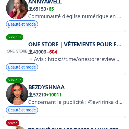
ANNYAWELL
65153
+65
Communauté d'église numérique en coopération avec TG @annya_pr Numéro de demande RKN : 4951242773 Page personnelle RKN : https://knd.gov.ru/license?id=678edd676b68e25950841eb3®istryType=bloggersPermission
Beauté et mode
publique
ONE STORE | VÊTEMENTS POUR FEMMES | KAZAN
43006
−604
Avis : https://t.me/onestorereview
Po
Beauté et mode
publique
BEZDYSHNAA
57210
+10011
Concernant la publicité : @avririnka donne son avis sur les publicités : https://t.me/otzbezdyshnaa https://gosuslugi.ru/snet/67af2b2ca7b872052aa3c610
Beauté et mode
privée