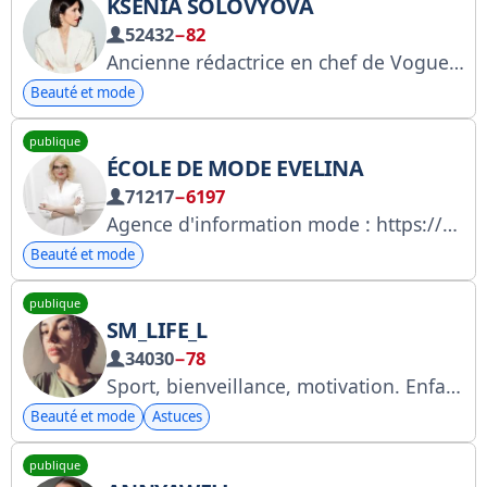
KSENIA SOLOVYOVA
52432
−82
Ancienne rédactrice en chef de Vogue et Tatler, fondatrice du magazine en ligne « Solovei » – dédié à la mode, la beauté et l’art de vivre. Perspectives, analyses et anecdotes personnelles. Pour toute demande éditoriale, veuillez contacter @kseniaa_solovieva ; pour toute demande commerciale, veuillez contacter @ks_commercial. Roskomnadzor : https://clck.ru/3FMvc8
Beauté et mode
publique
ÉCOLE DE MODE EVELINA
71217
−6197
Agence d'information mode : https://gosuslugi.ru/snet/68da511142f365751e3f5c8e Demande auprès du RKN : 6164187950 Publicité : @dasha_alt Conférences : pr@tabriz.ru Actualités : pa@evelinakhromtchenko.com Actualités : http://bit.ly/AddressForNews
Beauté et mode
publique
SM_LIFE_L
34030
−78
Sport, bienveillance, motivation. Enfants, famille, vie. Développement de mon entreprise de beauté. Collaboration
Beauté et mode
Astuces
publique