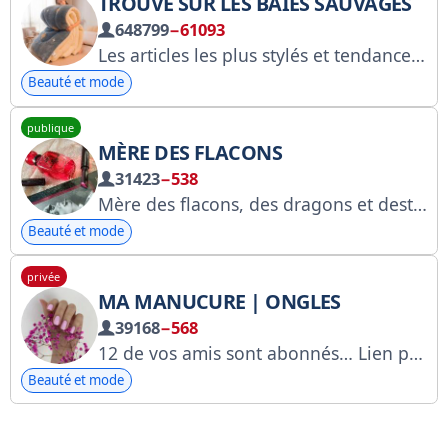
TROUVÉ SUR LES BAIES SAUVAGES
648799
−61093
Les articles les plus stylés et tendance de Wildberries. Publicité et promotion : @JACKDANIELSWORK. Publicité produit : @feeriyas @kate_wbs @elizvtttta
Beauté et mode
publique
MÈRE DES FLACONS
31423
−538
Mère des flacons, des dragons et destructrice de canons Neorosima Baccarat™ 81+ Blog de parfums Gastro-lifeblog - @pej_do_dna DA/RP - @smelldate_pr (Svetlana) Questions supplémentaires - @wedontsow RKN - https://clck.ru/3FUtrf
Beauté et mode
privée
MA MANUCURE | ONGLES
39168
−568
12 de vos amis sont abonnés… Lien pour un ami : https://t.me/+lNi6PxnMqFU5ZGFi Pour toute question : @jgrueber, @stetxoven Publicité : https://telega.in/c/nailsch
Beauté et mode