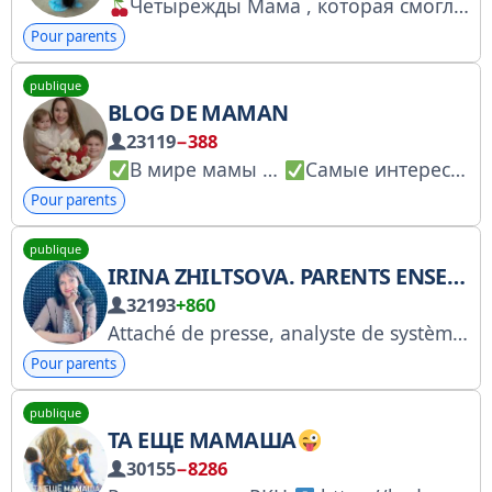
Четырежды Мама , которая смогла
Pour parents
publique
BLOG DE MAMAN
23119
−388
В мире мамы …
Самые интересные и актуальные распаковки
Pour parents
publique
IRINA ZHILTSOVA. PARENTS ENSEMBLE
32193
+860
Attaché de presse, analyste de systèmes
Pour parents
publique
ТА ЕЩЕ МАМАША
30155
−8286