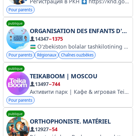
Регистрация в РКН
https://knd.gov.ru/license?id=673ca94db7aeb106ce068fd3&registryType=bloggersPermission Полезный БЛОГ МАМЫ
Pour parents
publique
ORGANISATION DES ENFANTS D'OUZBÉKISTAN
14347
−1375
O'zbekiston bolalar tashkilotining telegram sahifasi Instagram: https://www.instagram.com/bolalartashkiloti?igsh=b3l0bGJheHA4NGJo
Pour parents
Régionaux
Chaînes ouzbèkes
publique
TEIKABOOM | MOSCOU
13497
−744
Активити парк | Кафе & игровая TeikaBoom
Pour parents
publique
ORTHOPHONISTE. MATÉRIEL
12927
−54