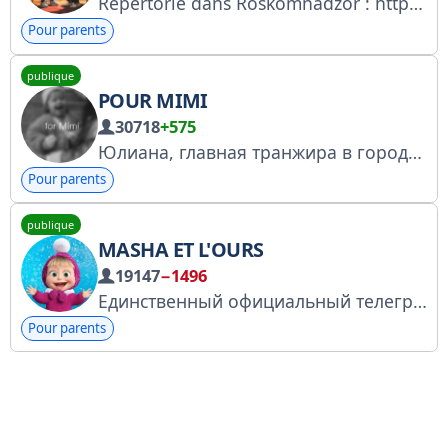
Répertorié dans Roskomnadzor : https://thlk.ru/TF11n. Destiné aux orthophonistes, aux enseignants spécialisés et aux parents. Des ressources utiles au quotidien. Partagé par @Afisha_detirf. Retrouvez-nous sur la plateforme : https://telega.in/c/logopedy_top
Pour parents
publique
POUR MIMI
30718
+575
Юлиана, главная транжира в городе по мнению моего мужа и самая лучшая мама по мнению дочки!
Pour parents
publique
MASHA ET L'OURS
19147
−1496
Единственный официальный телеграм-канал «Маша и Медведь»!
Pour parents