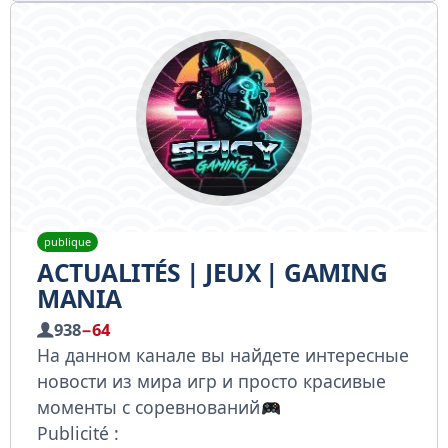
publique
ACTUALITÉS | JEUX | GAMING
MANIA
938
−64
На данном канале вы найдете интересные
новости из мира игр и просто красивые
моменты с соревнований
Publicité :