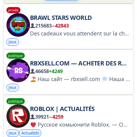
privée
BRAWL STARS WORLD
215683
−42843
Des cadeaux vous attendent sur la chaîne ! Propriétaire : @Bogdan_Tag
Jeux
publique
RBXSELL.COM — ACHETER DES ROBUX
46658
+4249
Наш сайт — rbxsell.com
Наша группа — @rbxsellcom
Jeux
publique
ROBLOX | ACTUALITÉS
39921
−4259
Русское комьюнити Roblox. — Общение: @robloxru_chat — Сотрудничество: @keilimurka
Jeux
Actualités