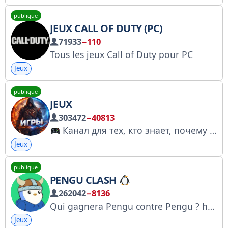
publique
JEUX CALL OF DUTY (PC)
71933
−110
Tous les jeux Call of Duty pour PC
Jeux
publique
JEUX
303472
−40813
Канал для тех, кто знает, почему высокий FPS — хорошо, а высокий Ping — плохо!
Jeux
publique
PENGU CLASH
262042
−8136
Qui gagnera Pengu contre Pengu ? https://x.com/penguclash?s=21
Jeux