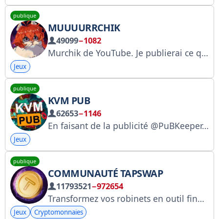
publique
MUUUURRCHIK
49099
−1082
Murchik de YouTube. Je publierai ce que vous avez aimé. Suggestion : @Gaaavvchik. Publicité : https://telega.in/c/muuurrchik. Inscription RKN : https://www.gosuslugi.ru/snet/676fe3514e740947bed06eea
Jeux
publique
KVM PUB
62653
−1146
En faisant de la publicité @PuBKeeper, suggérez des actualités @KVMpostBot. Déblocage par conversation : @KvMRazban_Bot. Inscription : https://clck.ru/3KjRwt. Groupe VK : https://vk.com/kavayman
Jeux
publique
COMMUNAUTÉ TAPSWAP
11793521
−972654
Transformez vos robinets en outil financier. Rejoignez la collaboration @tapswap_bot - @taping_Guru
Jeux
Cryptomonnaies