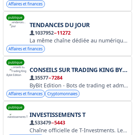
Affaires et finances
publique
TENDANCES DU JOUR
1037952
−11272
La même chaîne dédiée au numérique, aux tendances internet et au marketing de nouvelle génération. Une communauté pour les entrepreneurs, les innovateurs et les personnes brillantes. YouTube : youtube.com/@trends_tg Suggestion : @intrnbot Pour toute question : @earlsky RKN : https://clck.ru/3FjUHb
Affaires et finances
publique
CONSEILS SUR TRADING KING BYBIT EDITION
35577
−7284
ByBit Edition - Bots de trading et administrateur pédagogique : @jasonbuzz ⛔️ Bots interdits !
Affaires et finances
Cryptomonnaies
publique
INVESTISSEMENTS T
533479
−5443
Chaîne officielle de T-Investments. Les informations publiées ne constituent pas un conseil en investissement personnalisé. Inscription au registre du commerce et des sociétés (RKN) : https://l.tbank.ru/marithemi