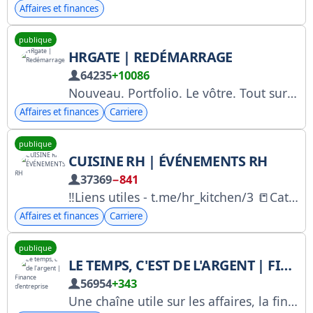
Affaires et finances
publique
HRGATE | REDÉMARRAGE
64235
+10086
Nouveau. Portfolio. Le vôtre. Tout sur les carrières et le marché du travail. Contactez le propriétaire de la chaîne : @geydt. Livres d'auteur, jeux d'entreprise et formations. Conférencier : hrgate.ru.
Affaires et finances
Carriere
publique
CUISINE RH | ÉVÉNEMENTS RH
37369
−841
‼️Liens utiles - t.me/hr_kitchen/3 📒Catalogue de solutions RH - t.me/hr_kitchen/17801 📪 Pour toute demande publicitaire : @Olga_Semkina1, @MichaelSemkin, @matveyytt 🔰Inscription à la liste RKN : https://gosuslugi.ru/snet/679b8c7bb34cfc6080d8e8af
Affaires et finances
Carriere
publique
LE TEMPS, C'EST DE L'ARGENT | FINANCE D'ENTREPRISE
56954
+343
Une chaîne utile sur les affaires, la finance et les investissements. Enregistrée auprès de Roskomnadzor : https://clck.ru/3Hd2Qw Chat : @poiskinvest Administrateur de la chaîne : @petrgatilov