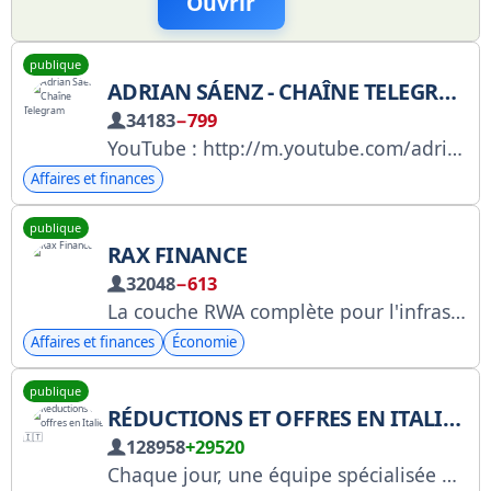
Ouvrir
publique
ADRIAN SÁENZ - CHAÎNE TELEGRAM
34183
−799
YouTube : http://m.youtube.com/adriansaenzc/ Instagram : https://www.instagram.com/adrians/
Affaires et finances
publique
RAX FINANCE
32048
−613
La couche RWA complète pour l'infrastructure d'IA. Transformer la puissance de calcul et l'énergie de l'IA en rendement on-chain. Soutenu par HashKey Capital et FBG Capital.
Affaires et finances
Économie
publique
RÉDUCTIONS ET OFFRES EN ITALIE 🇮🇹
128958
+29520
Chaque jour, une équipe spécialisée publie ici les meilleures offres d'Amazon ! Sponsor : @sponsor_i En tant que partenaire Amazon, je réalise un bénéfice sur les achats éligibles.