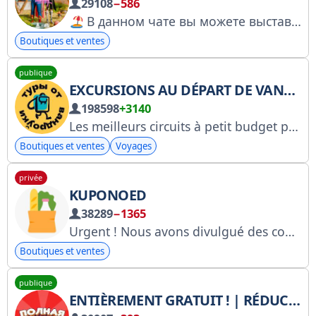
29108
−586
В данном чате вы можете выставлять объявления о продаже\покупке своих игровых предметов с Vice City Вопросы по ban\mute → @pln4lcs Запрещено:
Boutiques et ventes
publique
EXCURSIONS AU DÉPART DE VANDROUKI
198598
+3140
Les meilleurs circuits à petit budget proposés par les créateurs du légendaire Vandrouki. Publicité/collaboration : admin@vandrouki.ru @vandrouki_ad. Inscription RKN : https://vk.cc/cHF7Ob
Boutiques et ventes
Voyages
privée
KUPONOED
38289
−1365
Urgent ! Nous avons divulgué des codes promo avec les plus grosses réductions ! KuponoEd - https://clck.ru/3FrDpC
Boutiques et ventes
publique
ENTIÈREMENT GRATUIT ! | RÉDUCTIONS SUR WB, OZON ET YAM