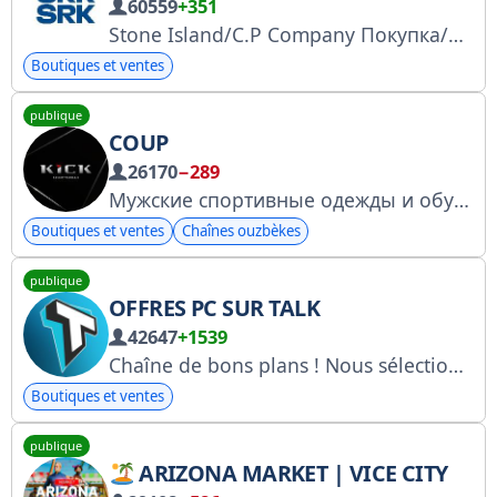
60559
+351
Stone Island/C.P Company Покупка/Продажа Строго оригинал 30000+ успешных сделок с отзывами. Магазин в Москве / Регионы - CDEK Постоянные обновления
Boutiques et ventes
publique
COUP
26170
−289
Мужские спортивные одежды и обуви
Boutiques et ventes
Chaînes ouzbèkes
publique
OFFRES PC SUR TALK
42647
+1539
Chaîne de bons plans ! Nous sélectionnons et recommandons les meilleurs produits !
Boutiques et ventes
publique
ARIZONA MARKET | VICE CITY