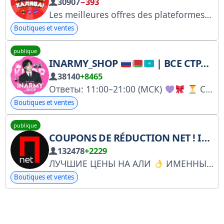
30907
−393
Les meilleures offres des plateformes de vente en ligne, avec des réductions exceptionnelles, sont désormais réunies au même endroit ! Lien : @polnayahalyavalink Pour toute question : @VincentVegaKarma AEP
Boutiques et ventes
publique
INARMY_SHOP
| ВСЕ СТРАНЫ CDEK
38140
+8465
Ответы: 11:00–21:00 (МСК)
Срок ответа — до 3 суток Заказы: @xxvkook20 Мин. заказ: 300 ₽ Доставка
Boutiques et ventes
publique
COUPONS DE RÉDUCTION NET ! INFORMATIONS UTILES
132478
+2229
ЛУЧШИЕ ЦЕНЫ НА АЛИ
ИМЕННЫЕ ПРОМОКОДЫ И СКИДКИ. ЮТЬЮБ https://www.youtube.com/c/MissMargaritaNestro/ ВК https://vk.com/polza__net Контакты для сотрудничества @P0LZA_NET https://knd.gov.ru/license? id=6751af26d793bc0b0b9
Boutiques et ventes