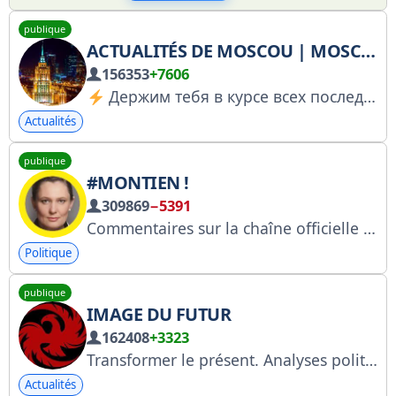
publique
ACTUALITÉS DE MOSCOU | MOSCOU | ACTUALITÉS
156353
+7606
Держим тебя в курсе всех последних событий в Москве!
Actualités
publique
#MONTIEN !
309869
−5391
Commentaires sur la chaîne officielle de Tatyana Montyan → @MontyanFeedbackBot Publicité → @w_venison Règles de communication et déblocage → @MontyanAppealBot
Politique
publique
IMAGE DU FUTUR
162408
+3323
Transformer le présent. Analyses politiques essentielles, libre pensée, débats sur le gouvernement, les grandes entreprises et les citoyens. Contact : @obrazbudus
Actualités