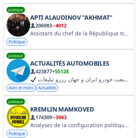
publique
APTI ALAUDINOV "AKHMAT"
206983
−4012
Assistant du chef de la République tchétchène, commandant des forces spéciales « AKHMAT », chef adjoint du département principal de la police militaire des forces armées russes, Héros de la Fédération de Russie, Héros de la République tchétchène, Héros de la RPL, Héros de la RPD, lieutenant-général de la Fédération de Russie https://vk.com/aptialaudinovakhmat https://rutube.ru/u/AptiAlaudinovAKHMAT Sur la liste du Service fédéral antimonopole @assistant_AAA_MagomedEmi
Politique
publique
ACTUALITÉS AUTOMOBILES
423877
+55128
Auto et moto
Actualités
publique
KREMLIN MAMKOVED
174309
−3943
Analyses de la configuration politique et économique russe. Pour toute question : @pr_consigliere
Politique