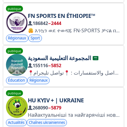
publique
FN SPORTS EN ÉTHIOPIE™
186842
−2444
እንኳን ወደ ተወዳጁ FN-SPORTS ቻናል በሰላም መጡልን
Régionaux
Sport
publique
المجموعة التعليمية السعودية
155116
−5852
للتواصل والاستفسارات :
Éducation
Régionaux
publique
HU KYIV + | UKRAINE
268090
−5879
Найактуальніші та найгарячіші новини Києва те, що не покажуть по ТБ
Actualités
Chaînes ukrainiennes