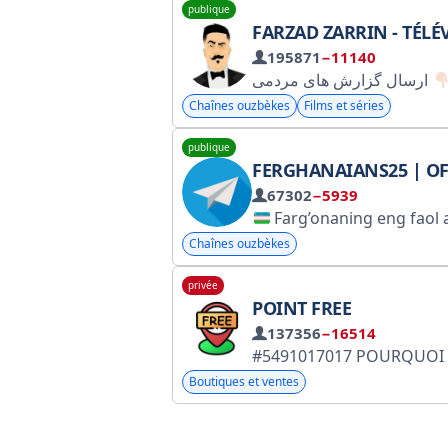
publique
FARZAD ZARRIN - TÉLÉVI
195871
−11140
ارسال گزارش های مردمی
Chaînes ouzbèkes
Films et séries
publique
FERGHANAIANS25 | OFFI
67302
−5939
Farg’onaning eng faol axborot kanaliga xush kel
Chaînes ouzbèkes
privée
POINT FREE
137356
−16514
#5491017017 POURQUOI PAYER PLUS CHER ? Achetez la même chose à prix réduit ! Admin - @Fierce_Reaper (pour la promotion de la chaîne) Pour la promotion de produits : @Guurjo (merci d'envoyer un lien vers le produit) Lien pour les 
Boutiques et ventes