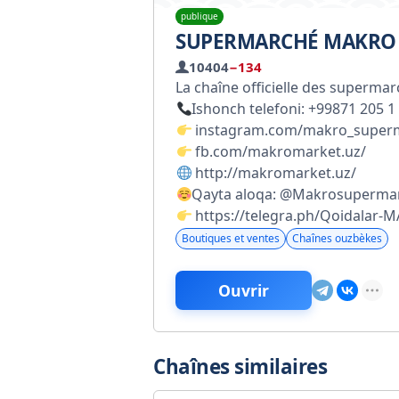
publique
SUPERMARCHÉ MAKRO
10404
−134
La chaîne officielle des superma
Ishonch telefoni: +99871 205 1
instagram.com/makro_super
fb.com/makromarket.uz/
http://makromarket.uz/
Qayta aloqa: @Makrosuperma
https://telegra.ph/Qoidalar-
Boutiques et ventes
Chaînes ouzbèkes
Ouvrir
Chaînes similaires