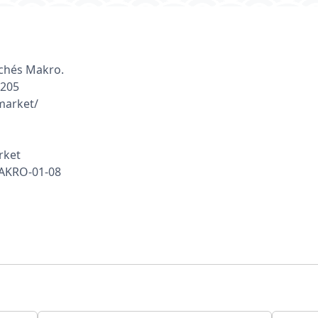
rchés Makro.
 205
market/
rket
MAKRO-01-08