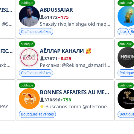
publique
publique
SION
ABDUSSATAR
61472
−175
@Send_To_Farzad یوتیوب
Shaxsiy rivojlanishga oid maqsadli kanal
Chaînes ouzbèkes
Jeux
B
publique
publique
CIEL
АЁЛЛАР КАНАЛИ
87671
−8425
ibsiz!
Har daqiqada — yangi xab
Реклама: @Reklama_xizmati1234
Аёлл
Chaînes ouzbèkes
Politique
publique
publique
BONNES AFFAIRES AU MEXIQUE
370696
+758
amis - https://t.me/pointfree_tg
Buscanos como @ofertonesmexico en telegram Página dedicada a publicar las mejores promociones y ofertas de las diferentes tiendas de México. Redes: https://ofertonesmexico.com.mx/
Boutiques et ventes
Boutique