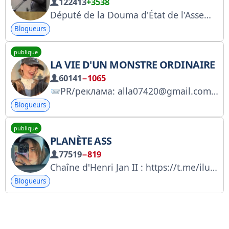
122413
+3538
Député de la Douma d'État de l'Assemblée fédérale de la Fédération de Russie, chef du mouvement panrusse « Russie sobre » Sultan@duma.gov.ru
Blogueurs
publique
LA VIE D'UN MONSTRE ORDINAIRE
60141
−1065
PR/реклама: alla07420@gmail.com Регистрация в перечне РКН: https://knd.gov.ru/license?id=676d672f4e740947bec30fe2&registryType=bloggersPermission
Blogueurs
publique
PLANÈTE ASS
77519
−819
Chaîne d'Henri Jan II : https://t.me/iluvmaney
Blogueurs