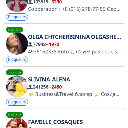
103515
−3290
Coopération : +8 (915) 278-77-55 Georgy https://youtube.com/@rivizaya instagram.com/rivi.rivivi https://l.likee.video/p/Bgmyso tiktok.com/@rivivichka vk.com/rivivi_a4 RKN 7571537062 A+ Inclus dans la liste des pages personnelles : https://www.gosuslu
Blogueurs
publique
OLGA CHTCHERBININA OLGASHERBININA88
77948
−1970
4936162338 Entrez, n'ayez pas peur, sortez, ne pleurez pas. 18+. Interdit aux personnes haineuses. Mon application personnelle : https://play.google.com/store/apps/details?id=com.rsgroupe.iblogger. Licence RKN : https://knd.gov.ru/license?id=676f401b8e552d6b5437adba®istryType=bloggersPerm
Blogueurs
publique
SLIVINA_ALENA
241256
−2480
Business&Travel блогер
Создаю бренды и смыслы
Blogueurs
publique
FAMILLE_COSAQUES