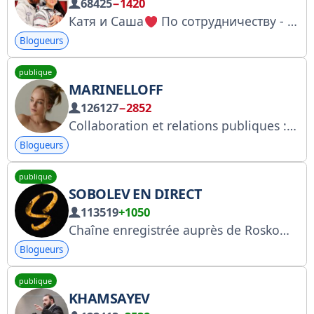
68425
−1420
Катя и Саша
По сотрудничеству - https://t.me/Polli8929 Канал включен в реестр РКН https://gosuslugi.ru/snet/67a06c6dff34a8062d0f9f49
Blogueurs
publique
MARINELLOFF
126127
−2852
Collaboration et relations publiques : t.me/temurious Publicité : @Tatianasmnv La communauté est enregistrée auprès de Roskomnadzor. Numéro de demande : 4942973167 https://knd.gov.ru/license?id=677fd7761e4e233a71e8ff21®istryType=bloggersPermission
Blogueurs
publique
SOBOLEV EN DIRECT
113519
+1050
Chaîne enregistrée auprès de Roskomnadzor : n° 4981891979 Publicité : @romanovastro Relations presse : +7 963 648 0790
Blogueurs
publique
KHAMSAYEV