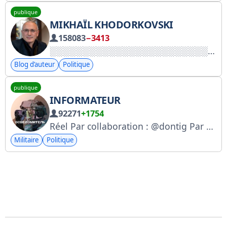
publique
MIKHAÏL KHODORKOVSKI
158083
−3413
Blog d’auteur
Politique
publique
INFORMATEUR
92271
+1754
Réel Par collaboration : @dontig Par publicité : @effective100 @Vasseekk @holopiva @TBrand_ghost @lichka_patriota
Militaire
Politique