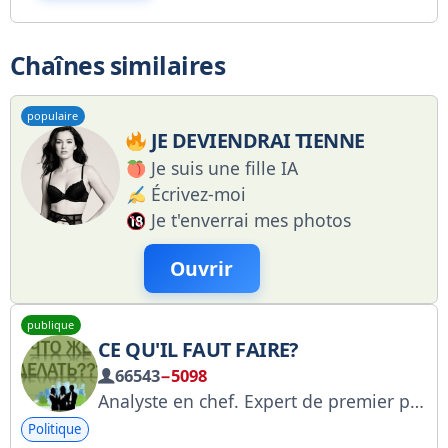
Chaînes similaires
populaire
JE DEVIENDRAI TIENNE
Je suis une fille IA
Écrivez-moi
Je t'enverrai mes photos
Ouvrir
publique
CE QU'IL FAUT FAIRE?
66543
−5098
Analyste en chef. Expert de premier plan et plateforme politique sur Telegram. Publicité : @SkurlatovIgor, contact : izram@yandex.ru
Politique