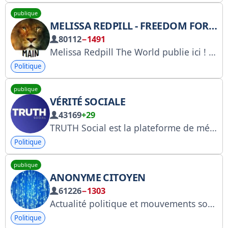
publique
MELISSA REDPILL - FREEDOM FORCE BATTALION
80112
−1491
Melissa Redpill The World publie ici ! Https://FreedomForce.LIVE Https://X.com/MelissaRedpill HORAIRES DE DIFFUSION : Dimanche 11h, Mardi 18h, Samedi 10h30 (heure centrale)
Politique
publique
VÉRITÉ SOCIALE
43169
+29
TRUTH Social est la plateforme de médias sociaux américaine « grande tente » qui encourage une conversation mondiale ouverte, libre et honnête, sans discrimination politique. Trump Media & Technology Group https://truthsocial.com
Politique
publique
ANONYME CITOYEN
61226
−1303
Actualité politique et mouvements sociaux en France et dans le monde. Apartisan Twitter : twitter.com/AnonymeCitoyen
Politique