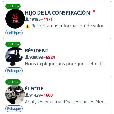
publique
HIJO DE LA CONSPIRACIÓN
49195
−1171
Recopilamos información de valor
Politique
publique
RÉSIDENT
909093
−6824
Nous expliquerons pourquoi cette illusion de tromperie est créée et qui tire les ficelles au sein de la société. Pour toute question, veuillez contacter Rezidentukr@proton.me
Politique
publique
ÉLECTIF
91429
−1660
Analyses et actualités clés sur les élections, les événements liés aux élections et les stratégies politiques. Pour vos commentaires et suggestions : @vibornyk_info. Lien Roskomnadzor : https://www.gosuslugi.ru/snet/67a4f9ad88ec79363f408da6?clckid=39ba12dd
Politique