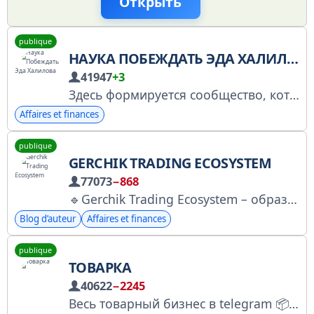
Открыть
publique
НАУКА ПОБЕЖДАТЬ ЭДА ХАЛИЛОВА
41947
+3
Здесь формируется сообщество, которое знает, как обезопасить себя и свою семью💪🏼 Что делать в чрезвычайных ситуациях и как помочь людям, попавшим в беду? Как преодолеть свои страхи и быть эффективным? ЗДЕСЬ ОЧЕНЬ МНОГО ПОЛЬЗЫ🔥 № 4853373173
Affaires et finances
publique
GERCHIK TRADING ECOSYSTEM
77073
−868
🔹Gerchik Trading Ecosystem – образовательная платформа для развития в трейдинге. ✔️ 25 000+ выпускников ✔️ Основатель — Александр Герчик, самый безопасный трейдер (рейтинг Mojo Wall Street Warriors)
Blog d’auteur
Affaires et finances
publique
ТОВАРКА
40622
−2245
Весь товарный бизнес в telegram 📦 Прайс: https://t.me/pricetovarochka1 По всем вопросам писать: @Alex97nov