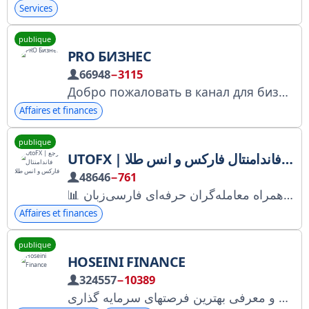
Services
publique
PRO БИЗНЕС
66948
−3115
Добро пожаловать в канал для бизнеса и о бизнесе! ► Свежие новости индустрии: партнерства и уход с рынка. ► Стартапы и рекомендации для новичков. ► Лайфхаки для профессионалов. -------- По рекламе, cотрудничеству — @Tan1r
Affaires et finances
publique
UTOFX | مرجع فاندامنتال فارکس و انس طلا
48646
−761
📊 اخبار و تحلیل لحظه‌ای فارکس و انس طلا 📰 پوشش مستقیم اخبار بازارهای مالی جهان و ژئوپلیتیک 🎓 آموزش تخصصی معامله‌گری و مدیریت سرمایه 🔹 یوتوفارکس همراه معامله‌گران حرفه‌ای فارسی‌زبان utofx.com utotimes.com utobrokers.com 📩 ارتباط با ادمین: @UtoFX2020
Affaires et finances
publique
HOSEINI FINANCE
324557
−10389
تحلیل های اقتصادی و معرفی بهترین فرصتهای سرمایه گذاری Instagram : https://www.instagram.com/hoseini.finance