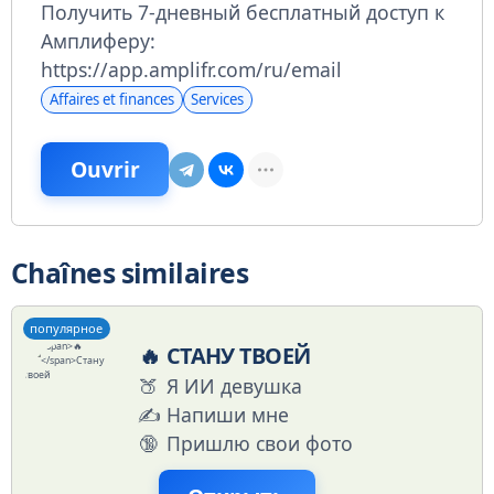
Получить 7-дневный бесплатный доступ к
Амплиферу:
https://app.amplifr.com/ru/email
Affaires et finances
Services
Ouvrir
Chaînes similaires
популярное
🔥
СТАНУ ТВОЕЙ
🍑
Я ИИ девушка
✍️
Напиши мне
🔞
Пришлю свои фото