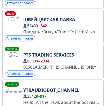
Affaires et finances
privée
ШВЕЙЦАРСКАЯ ЛАВКА
52439
−842
Продажа/Выкуп/Trade-In 🇨🇭 Исключительно оригинальные часы именитых брендов ➖ Лучшие цены ➖ Быстрая доставка по миру ➖ Accept USDT Заявки принимаются 24/7 Каталог : https://swisswatch.trade Manager : @swisslavkaofficial
Affaires et finances
publique
PTS TRADING SERVICES
85500
−2034
DISCLAIMER- THIS CHANNEL IS ONLY FOR EDUCATIONAL PURPOSE, WHERE YOU CAN LEARN CHART READING.I AM NOT SEBI REGISTERED ANALYST. DO YOUR OWN RESEARCH BEFORE GO FOR ANY TRADE. NO FEES IS REQUIRED TO JOIN THIS GROUP
Affaires et finances
publique
YTBAUDIOBOT_CHANNEL
35428
+917
Hello! All the news about the bot read here. Connection - @dindira