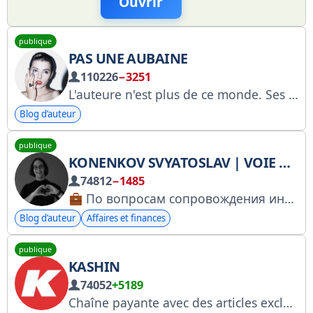
Ouvrir
publique
PAS UNE AUBAINE
110226
−3251
L'auteure n'est plus de ce monde. Ses proches écrivent pour elle. Fidèle à l'esprit original, cette chaîne n'autorise que des hommages aux lieux qu'elle a foulés. Toutes mes condoléances à ses proches.
Blog d’auteur
publique
KONENKOV SVYATOSLAV | VOIE BLANCHE
74812
−1485
По вопросам сопровождения инвестиций и сотрудничества: @konenkov_working YouTube: https://www.youtube.com/@SvyatoslavKonenkov/ TikTok: https://www.tiktok.com/@konenkof Instagram: https://www.instagram.com/slava_konenkov/
Blog d’auteur
Affaires et finances
publique
KASHIN
74052
+5189
Chaîne payante avec des articles exclusifs @kashinplus Presque tous les jours sur YouTube : https://www.youtube.com/user/anotherkashin