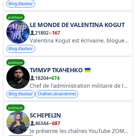
Blog d’auteur
publique
LE MONDE DE VALENTINA KOGUT
21802
−167
Valentina Kogut est écrivaine, blogueuse sur YouTube et chercheuse en ésotérisme. Sa chaîne propose des indices supplémentaires et des observations personnelles. Identifiant Roskomnadzor : 4778513929
Blog d’auteur
publique
ТИМУР ТКАЧЕНКО
18204
+674
Chef de l'administration militaire de la ville de Kyiv.
Blog d’auteur
Chaînes ukrainiennes
publique
SCHEPELIN
46344
−687
Je présente les chaînes YouTube ZOMBOYASHIK et SHEPELIN. Pour partager du contenu ou poser une question, écrivez-moi ici : @shprotkot