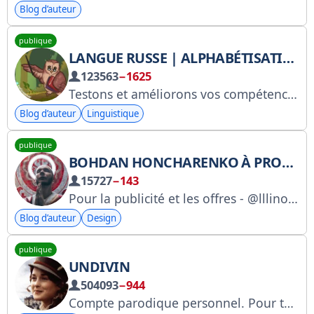
Blog d’auteur
publique
LANGUE RUSSE | ALPHABÉTISATION
123563
−1625
Testons et améliorons vos compétences en lecture et en écriture. Auteur : Mikhail Salov, docteur en philologie et lexicographe. Collaboration : @motyakonin. Échange : @Spiral_Miya | telega.in/c/ruGrammar. RKN : clck.ru/3Fz8t4
Blog d’auteur
Linguistique
publique
BOHDAN HONCHARENKO À PROPOS DE DESIGNOPS
15727
−143
Pour la publicité et les offres - @lllinook À propos de moi : https://bogdan.vision
Blog d’auteur
Design
publique
UNDIVIN
504093
−944
Compte parodique personnel. Pour toute demande publicitaire, contactez @TgPodbor_bot. Gestionnaire : @ula_TgPodbor. Envoyez des actualités ou des informations exclusives à @Nbzhcall_bot. https://www.gosuslugi.ru/snet/678dc06158ab2221b0b3e402