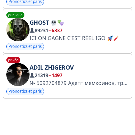
Pronostics et paris
publique
GHOST
89231
−6337
ICI ON GAGNE C’EST RÉEL IGO
Pronostics et paris
privée
ADIL ZHIGEROV
21319
−1497
№ 5092704879 Адепт мемкоинов, трейдер Сделал на мемах 250 000$ за 3 месяца
Pronostics et paris