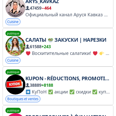
ARYS_KAVKAZ
47459
−464
Официальный канал Аруся Кавказ Место, где я делюсь моими лучшими рецептами, душевными мыслями и поддерживаю наше большое сообщество. Добро пожаловать в семью!
Cuisine
publique
САЛАТЫ
ЗАКУСКИ | НАРЕЗКИ
61588
+243
Восхитительные салатики!
По рекламе: (Оплата) @Rus737, @Andreiy_777 Админ: (Оплата) @mirpulatov_u Менеджер: @ShaymaAla
Cuisine
publique
KUPON - RÉDUCTIONS, PROMOTIONS, COUPONS
38889
+8188
КуПоН
акции
скидки
купоны По рекламе и сотрудничеству: @BaluDar
Boutiques et ventes
publique