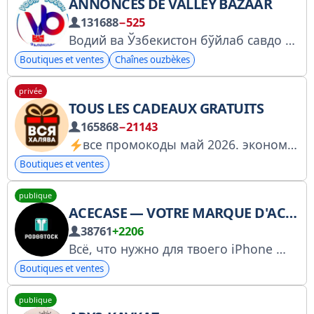
ANNONCES DE VALLEY BAZAAR
131688
−525
Водий ва Ўзбекистон бўйлаб савдо сотиқ канали. Реклама бериш учун:
Boutiques et ventes
Chaînes ouzbèkes
privée
TOUS LES CADEAUX GRATUITS
165868
−21143
все промокоды май 2026. экономим время и деньги каждый день
Boutiques et ventes
publique
ACECASE — VOTRE MARQUE D'ACCESSOIRES
38761
+2206
Всё, что нужно для твоего iPhone
Кач
Boutiques et ventes
publique