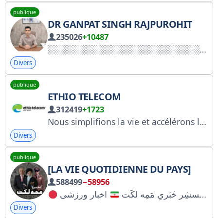
publique
DR GANPAT SINGH RAJPUROHIT
235026
+10487
Divers
publique
ETHIO TELECOM
312419
+1723
Nous simplifions la vie et accélérons la transformation numérique de l'Éthiopie et au-delà en fournissant des communications fiables, des solutions numériques innovantes et des services financiers intégrés qui autonomisent les communautés, les entreprises et les nations. https://t.me/EthiotelecomChatBot
Divers
publique
[LA VIE QUOTIDIENNE DU PAYS]
588499
−58956
کُسشِر خَبَریِ مَمِه لکَت
Divers