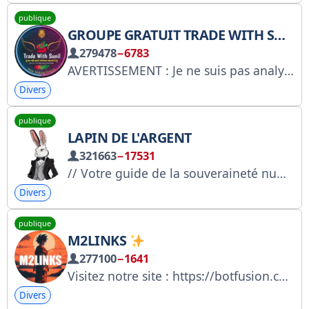
publique
GROUPE GRATUIT TRADE WITH SUNIL
279478
−6783
AVERTISSEMENT : Je ne suis pas analyste agréé par la SEBI. Tous les articles sont à but éducatif. Ils ne constituent pas un conseil et relèvent de votre seule discrétion. Je ne suis pas responsable de vos gains ou de vos pertes. Pour toute demande commerciale : business.tradewithsunil007@gmail.com Tél. : 9813045024
Divers
publique
LAPIN DE L'ARGENT
321663
−17531
// Votre guide de la souveraineté numérique | Co-fondatrice de @nosignalgohome X.com/MoneyCrptBunny
Divers
publique
M2LINKS
277100
−1641
Visitez notre site : https://botfusion.co.in
Divers