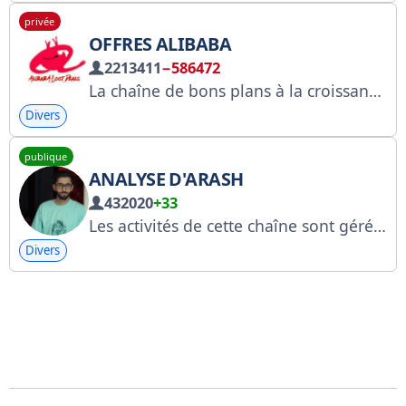
privée
OFFRES ALIBABA
2213411
−586472
La chaîne de bons plans à la croissance la plus rapide en Inde ! Nous proposons tous les services de commerce électronique en ligne : recharges, factures, offres et codes promo. Divulgation d'affiliation : https://bit.ly/3qubJd1 « Objectif : vous aider à économiser intelligemment » Assistance : @Alibaba1786_bot Entreprise : @alibaba1786
Divers
publique
ANALYSE D'ARASH
432020
+33
Les activités de cette chaîne sont gérées par l'administrateur. Science, connaissances et analyse de l'actualité économique mondiale. Je n'ai aucune autre chaîne Telegram que celle-ci. Ma mère est iranienne. https://www.instagram.com/arash_times?igsh=MWMxZ252eDlqbGhlbw== Meurs libre, mère, esclavage des femmes
Divers