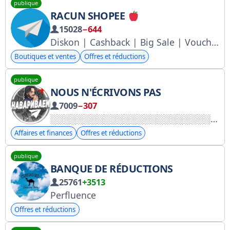
publique
RACUN SHOPEE
15028
−644
Diskon | Cashback | Big Sale | Voucher | Racun Shopee Terupdate
Boutiques et ventes
Offres et réductions
publique
NOUS N'ÉCRIVONS PAS
7009
−307
Affaires et finances
Offres et réductions
publique
BANQUE DE RÉDUCTIONS
25761
+3513
Perfluence
Offres et réductions