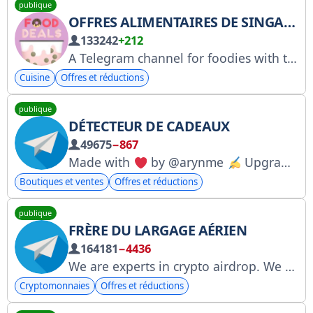
publique
OFFRES ALIMENTAIRES DE SINGAPOUR
133242
+212
A Telegram channel for foodies with the latest food promotions and discounts in Singapore.
Cuisine
Offres et réductions
publique
DÉTECTEUR DE CADEAUX
49675
−867
Made with
by @arynme
Upgrades detector — @gifts_upgrades_detector Updates every second!
Boutiques et ventes
Offres et réductions
publique
FRÈRE DU LARGAGE AÉRIEN
164181
−4436
We are experts in crypto airdrop. We focus on free & high-quality airdrops for my audience.
Cryptomonnaies
Offres et réductions