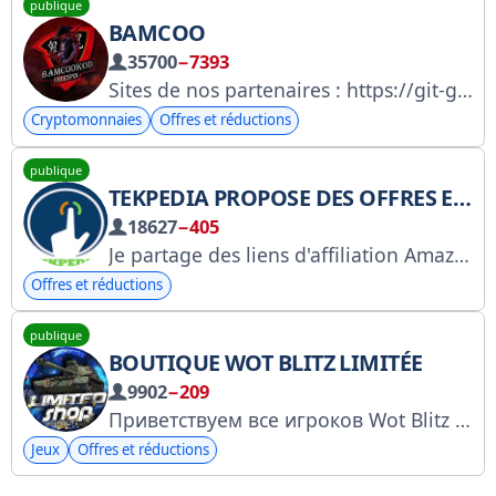
publique
BAMCOO
35700
−7393
Sites de nos partenaires : https://git-guncel.com/Bamcoositeler Contact : @BAMCOOREKLAMM Groupe de discussion : t.me/bamcoo
Cryptomonnaies
Offres et réductions
publique
TEKPEDIA PROPOSE DES OFFRES EXCEPTIONNELLES
18627
−405
Je partage des liens d'affiliation Amazon dans ce groupe. Si vous achetez via ces liens, Amazon me versera une commission. Bons plans, offres Amazon, promotions Flipkart, zone des offres. Contactez-moi : 9705348377
Offres et réductions
publique
BOUTIQUE WOT BLITZ LIMITÉE
9902
−209
Приветствуем все игроков Wot Blitz
В
Jeux
Offres et réductions